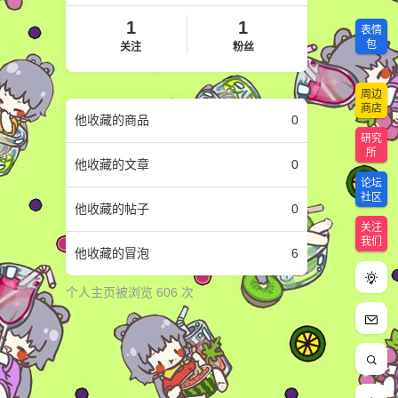
1
1
表情
包
关注
粉丝
周边
商店
他
收藏的商品
0
研究
所
他
收藏的文章
0
论坛
社区
他
收藏的帖子
0
关注
我们
他
收藏的冒泡
6
个人主页被浏览 606 次