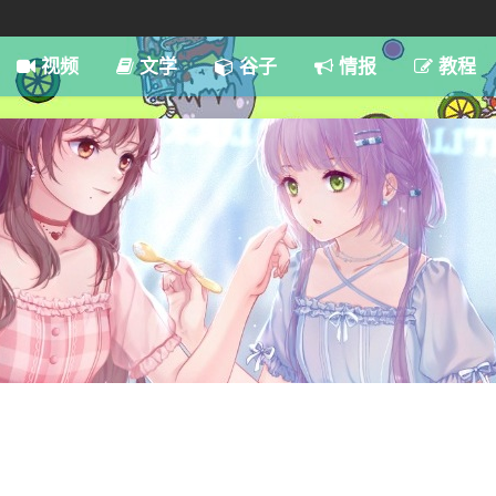
7:59
视频
文学
谷子
情报
教程