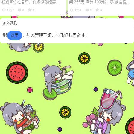
频或宣传栏目里，有虚拟歌姬等字
间:365天 满分:100分） 零.前言说明
眼的宣传内容。但是虚拟歌姬从何
本卷made by贴吧网友：残月、辰
1557
0
0
1214
1
0
而来，它是什么样的概念呢？下
风，授权予洛天依.Love发布。 本
6位以上
加入我们
面，让我...
卷...
您没有权限发布内容，请购买会员或者提升权
6位以上
戳
，加入管理群组，与我们共同奋斗！
这里
限。
忘记密码？
找回
已有帐号？
登录