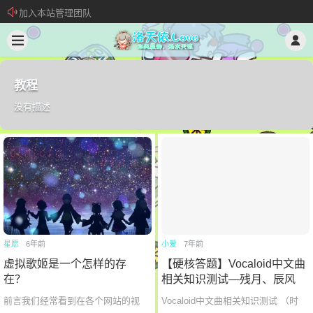
新 • 文章发布须知
欢迎加入“VOCALOID洛天依“QQ群！
加入本站管理团队
教程
没有描述
星愿
6年前
小爱
7年前
虚拟歌姬是一个怎样的存
【硬核答题】Vocaloid中文曲
在？
相关知识测试—残月、辰风
前言我们经常看到在各个网站的视
Vocaloid中文曲相关知识测试 （时