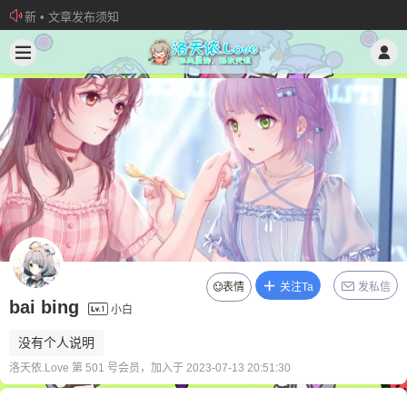
新 • 文章发布须知
欢迎加入“VOCALOID洛天依“QQ群！
加入本站管理团队
表情
关注Ta
发私信
bai bing
小白
没有个人说明
洛天依.Love 第 501 号会员，加入于 2023-07-13 20:51:30