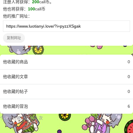
注册人将获得：
200
call币。
他
也将获得：
100
call币
他
的推广网址：
复制网址
他
收藏的商品
0
他
收藏的文章
0
他
收藏的帖子
0
他
收藏的冒泡
6
个人主页被浏览 602 次