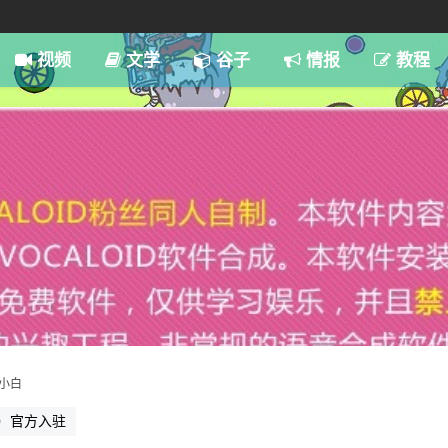
7:59
视频
文学
谷子
情报
教程
小白
am）官方入驻