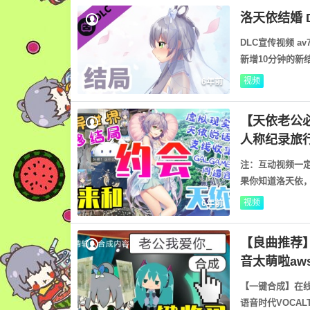
洛天依结婚 
DLC宣传视频 av
新增10分钟的新
视频
6年前
【天依老公
人称纪录旅
注：互动视频一定要去B
果你知道洛天依，
视频
6年前
【良曲推荐
音太萌啦aw
【一键合成】在线语调地
语音时代VOCAL