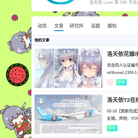
洛天依.Love 第 186 号会员
动态
文章
研究所
话题
跟帖
他
的文章
洛天依花嫁/
禾念同人认证编号：T2
et/thread-1304
绘画
6年前
洛天依T2
02-18【更新
反馈。声明：VOC
情报
6年前