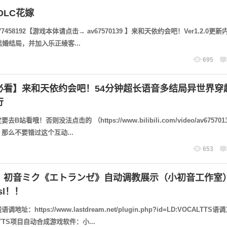
忘记密码？
找回
已有帐号？
登录
DLC花嫁
77458192【游戏本体请点击→ av67570139 】来和天依约会吧！Ver1.2.0更新
结婚结局，并加入乐正绫客...
695
必看】来和天依约会吧！54分钟超长语音多结局异世界穿
行
站看哦！否则没法点击的 （https://www.bilibili.com/video/av67570
那么不要错过这个互动...
653
】初音ミク《エトランゼ》自动调教展示（小初音工作室
sl！！
址：https://www.lastdream.net/plugin.php?id=LD:VOCALTTS
TTS项目自动合成游戏软件：小...