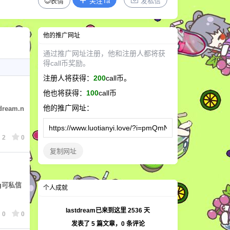
表情
关注Ta
发私信
他
的推广网址
通过推广网址注册，
他
和注册人都将获
得call币奖励。
注册人将获得：
200
call币。
他
也将获得：
100
call币
他
的推广网址：
ream.n
2
0
复制网址
g可私信
个人成就
lastdream已来到这里
2536
天
0
0
发表了
5
篇文章，
0
条评论