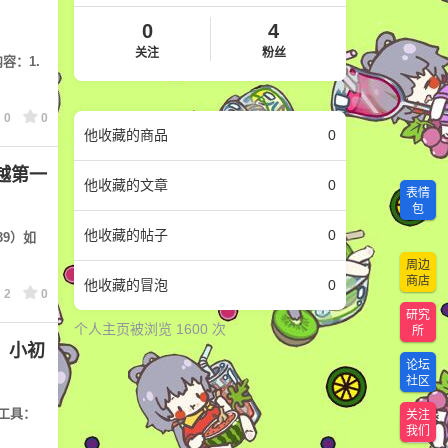
0
4
关注
粉丝
内容：1.
0
0
他
收藏的商品
0
越第一
他
收藏的文章
0
表情
包
他
收藏的帖子
0
139）如
周边
商店
他
收藏的冒泡
0
2
0
研究
个人主页被浏览 1600 次
所
）小初
论坛
社区
语调工具：
关注
我们