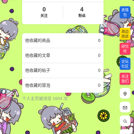
0
4
表情
包
关注
粉丝
周边
商店
他
收藏的商品
0
研究
所
他
收藏的文章
0
论坛
社区
他
收藏的帖子
0
关注
我们
他
收藏的冒泡
0
个人主页被浏览 1604 次