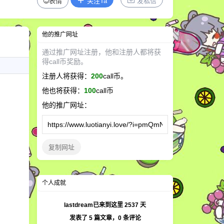
表情
关注Ta
发私信
他
的推广网址
通过推广网址注册，
他
和注册人都将获
得call币奖励。
注册人将获得：
200
call币。
他
也将获得：
100
call币
他
的推广网址：
复制网址
个人成就
lastdream已来到这里
2537
天
发表了
5
篇文章，
0
条评论