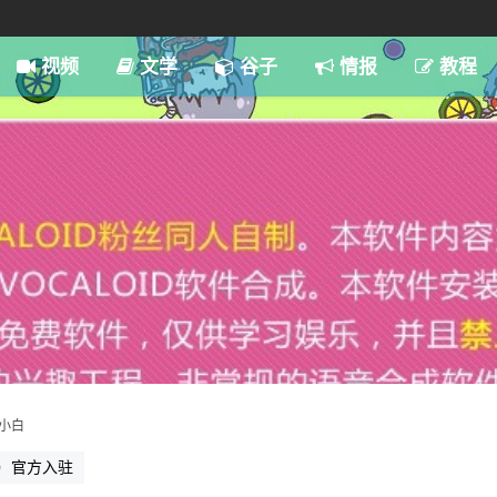
7:59
视频
文学
谷子
情报
教程
小白
am）官方入驻