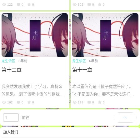
户才知道已经到了晚上了。 图书馆
的名字叫做洛天依。 “哟，好久不
122
0
0
392
0
0
的老头都准备赶人了。 这种事情在
见？” 当我走进这家店子的时候，我
以前...
都被...
龙生依区
6年前
龙生依区
6年前
第十二章
第十一章
我突然发现我爱上了学习，真特么
难以置信的是叶傻子竟然答应了。
的见鬼。 到了该吃中饭的时刻我意
“才不是因为你，要不是天依这样
犹未尽，还想着写下一道题， “咕噜
说，我是不会把笔记借给你的。” 这
162
0
0
128
0
0
噜~” 一个无情的声音打断了我的想
话说的像是放屁似的。 “啊，相当感
法...
谢...
加载更多
前往
加入我们