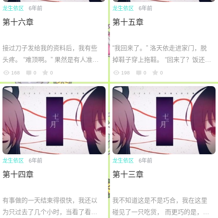
龙生依区
6年前
龙生依区
6年前
第十六章
第十五章
6位以上
接过刀子发给我的资料后，我有些
“我回来了。” 洛天依走进家门，脱
您没有权限发布内容，请购买会员或者提升权
6位以上
限。
头疼。 “难顶啊。” 果然是有人准备
掉鞋子穿上拖鞋。 “回来了？饭还在
害我，坑爹的。 “算了，浑浑噩噩这
做。” 洛母从厨房伸出头看了她一
168
0
0
198
0
0
么长时间，也多亏他们把我喊醒。”
眼， “去哪里玩了？” “帮人补课。”
...
...
忘记密码？
找回
已有帐号？
登录
龙生依区
6年前
龙生依区
6年前
第十四章
第十三章
有事做的一天结束得很快，我还以
我不知道这是不是巧合，我在这里
为只过去了几个小时，当看了看窗
碰见了一只吃货， 而更巧的是，她