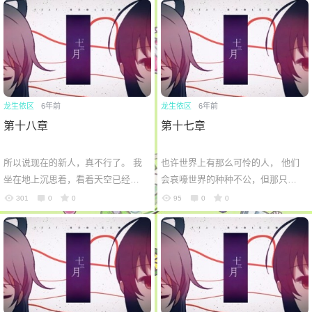
参...
来像...
龙生依区
6年前
龙生依区
6年前
第十八章
第十七章
所以说现在的新人，真不行了。 我
也许世界上有那么可怜的人， 他们
坐在地上沉思着，看着天空已经彻
会哀嚎世界的种种不公，但那只是
底的黑下来了。 黄毛的黄傲天小朋
少数中的少数， 命运， 还得是自己
301
0
0
95
0
0
友已经彻底陷入昏迷，剩下的那一
的。 可怜之人，必有可恨之处， 同
帮手...
样...