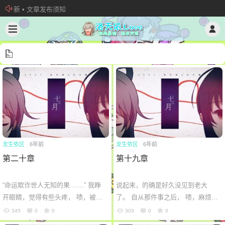
新 • 文章发布须知
欢迎加入“VOCALOID洛天依“QQ群！
加入本站管理团队
龙生依区
6年前
龙生依区
6年前
第二十章
第十九章
“命运欺诈世人无知的果.......” 我睁
说起来，的确是好久没见到老大
开眼睛，觉得有些头疼， 啧，被那
了。 自从那件事之后， 啧，麻烦。
帮大老爷们灌了这么多啤酒。 连忙
刀仔把我带到一个酒店里面，我看
345
0
0
303
0
0
起身关掉手机闹钟，今天还是得
了看酒店的名字， 云龙酒店， 听起