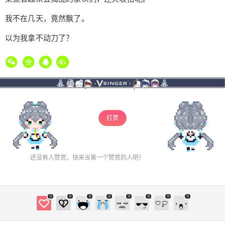
我不在几天，竟然飘了。
以为我拿不动刀了？
打赏
还没有人赞赏，快来当第一个赞赏的人吧！
0
0
0
0
0
0
0
0