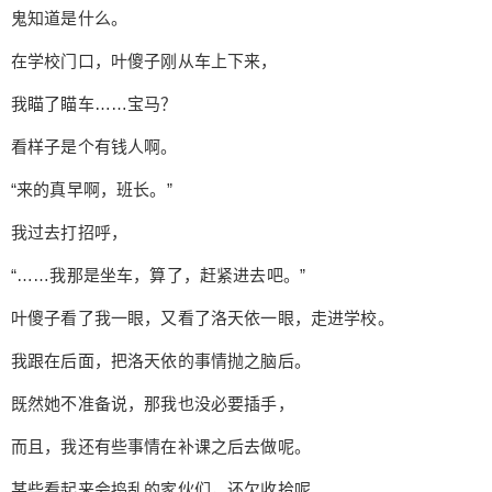
鬼知道是什么。
在学校门口，叶傻子刚从车上下来，
我瞄了瞄车……宝马？
看样子是个有钱人啊。
“来的真早啊，班长。”
我过去打招呼，
“……我那是坐车，算了，赶紧进去吧。”
叶傻子看了我一眼，又看了洛天依一眼，走进学校。
我跟在后面，把洛天依的事情抛之脑后。
既然她不准备说，那我也没必要插手，
而且，我还有些事情在补课之后去做呢。
某些看起来会捣乱的家伙们，还欠收拾呢。