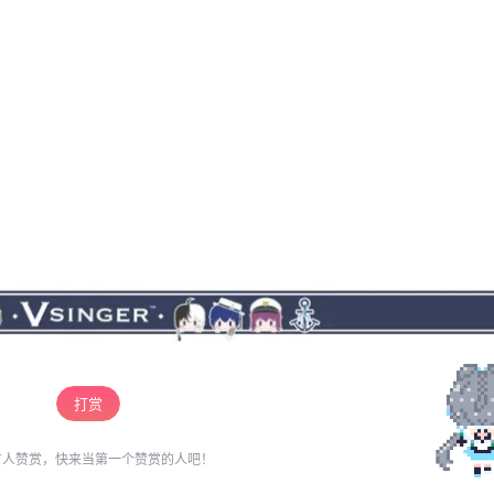
扯到直男癌上面去了？ 我有些莫名其妙， 不过只
好在一旁尴尬地赔笑着。 ……. 虽说有些小波
折，补课还是照常进行着。 也许是昨天和老大谈
清楚的缘故，尽管还是有些头疼，学习的事情却
仿佛完全开了窍一样，进展飞快。 不过话说回
来，也多亏了洛天依这样负责任的老师不吝教
授。 叶傻子和昨天一样，站在旁边当背景墙。 她
本来是准备插几句嘴的，结果面对我举一反三抛
出来的几个问题语塞住了，索性自暴自弃，当个
监督员。 今天的补课很顺利的结束了，没有半点
波折， 硬要是说的话，大概是我学得速度比昨天
快了不少。 “我寻思着以前怎么没发现你这么聪
明？” 叶傻子投过来古怪的目光，颇为可惜地摇了
摇头， “要是你之前这样就好了。” “现在也不迟
啊。” 我打个哈哈， “不是说人的潜力都是被逼出
打赏
来的吗，而且我觉得也是咱们洛老师教的好啊，
你说别的老师可没她这么温柔细心啊。” “还是岳
有人赞赏，快来当第一个赞赏的人吧！
同学自己认真学习的缘故，而且，” 洛天依笑了