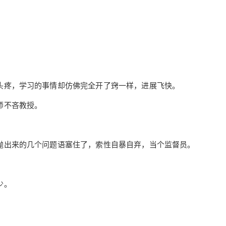
付费内容
2
5
10
元
元
元
20
50
自定义
元
元
¥
6位以上
您没有权限发布内容，请购买会员或者提升权
限。
头疼，学习的事情却仿佛完全开了窍一样，进展飞快。
第二十章
6位以上
师不吝教授。
“命运欺诈世人无知的果…….” 我睁开眼睛，觉得
有些头疼， 啧，被那帮大老爷们灌了这么多啤
抛出来的几个问题语塞住了，索性自暴自弃，当个监督员。
忘记密码？
找回
已有帐号？
登录
立刻支付
酒。 连忙起身关掉手机闹钟，今天还是得参加洛
天依和叶傻子的补课。 不过这个状态真的学得进
立刻支付
去么？ 我走进浴室照了照镜子，浑身上下十几处
少。
刀伤，全都差不多结疤了。 还好那些垃圾玩意不
懂得用刀，伤口不怎么深，虽然比较疼就是了。
除了喝酒之后的头疼， 这玩意倒是可以吃点止痛
扫描二维码继续阅读
，