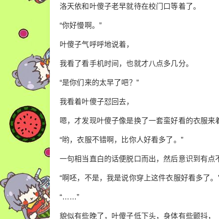
洛天依和叶傻子老早就待在校门口等着了。
“你好慢啊。”
叶傻子气呼呼地说着，
我看了看手机时间，也就才八点多几分。
“是你们来的太早了吧？”
我看着叶傻子怼回去，
嗯，才发现叶傻子像是换了一套蛮好看的衣服来
“哟，衣服不错啊，比你人好看多了。”
一句相当直白的话便脱口而出，然后意识到有点
“啊呸，不是，我是说你穿上这件衣服好看多了。
“……”
貌似有些晚了，叶傻子低下头，身体有些颤抖，