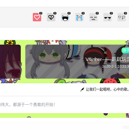
笑， “我哪里算什么老师呢，只是知道得比你多一
些，这才能教你。” 不，恕我直言，你何止比我多
0
0
0
0
0
0
0
一点点， 怕不是一个指尖宇宙啊。 “上学的时候
要是有什么不懂的，欢迎随时随地来找我，找班
长也行。” “不，我可比不上你。” 叶傻子相当郁闷
地说， “还是找你吧。” “那就这么说定咯。” 我笑
着，我说我准备当个人可不是说笑的， 我还真特
谷
么是认真的。 “希望到时候洛老师不要嫌我烦就
行。”
Vsinger——趴趴玩
2020-2-1 10:31:
让我们一起唱吧，心中的歌
的伟大，都源于一个勇敢的开始！
修