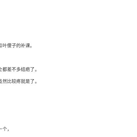
和叶傻子的补课。
全都差不多结疤了。
虽然比较疼就是了。
一个，