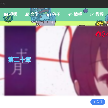
7:59
视频
文学
谷子
情报
教程
3
第二十章
关注