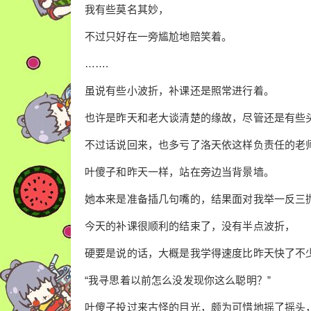
我有些莫名其妙，
不过只好在一旁尴尬地赔笑着。
…….
虽说有些小波折，补课还是照常进行着。
也许是昨天和老大谈清楚的缘故，尽管还是有些
不过话说回来，也多亏了洛天依这样负责任的老
叶傻子和昨天一样，站在旁边当背景墙。
她本来是准备插几句嘴的，结果面对我举一反三
今天的补课很顺利的结束了，没有半点波折，
硬要是说的话，大概是我学得速度比昨天快了不
“我寻思着以前怎么没发现你这么聪明？”
叶傻子投过来古怪的目光，颇为可惜地摇了摇头