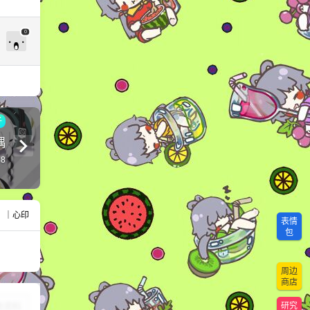
0
子
偶
38
。｜心印
表情
包
周边
商店
研究
改资料