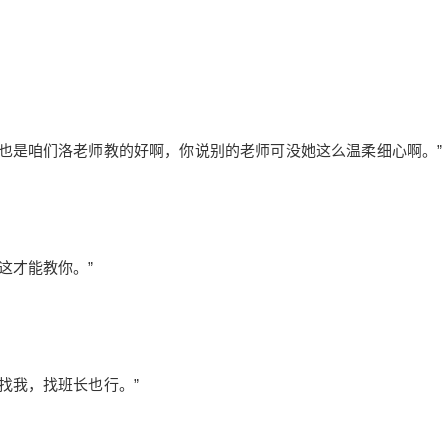
药。 稍微洗漱一下，我换上一套新的衣服就出门
了。 等到来到学校门口时才发现自己是来的最晚
的那一个， 洛天依和叶傻子老早就待在校门口等
着了。 “你好慢啊。” 叶傻子气呼呼地说着， 我看
了看手机时间，也就才八点多几分。 “是你们来的
太早了吧？” 我看着叶傻子怼回去， 嗯，才发现
叶傻子像是换了一套蛮好看的衣服来着。 “哟，衣
也是咱们洛老师教的好啊，你说别的老师可没她这么温柔细心啊。”
服不错啊，比你人好看多了。” 一句相当直白的话
便脱口而出，然后意识到有点不对劲的我连忙改
口， “啊呸，不是，我是说你穿上这件衣服好看多
了。” “……” 貌似有些晚了，叶傻子低下头，身体
这才能教你。”
有些颤抖， “你才看到？” “？” 我不明所以然，于
是老老实实地回答着， “如果你说的是衣服的话，
我的确是刚刚才看到。” “……真好。” 一旁的洛天
依不禁捂脸，而叶傻子貌似更加的……怎么说
呢，像是失去了精气神。 “岳同学，我觉得你需要
找我，找班长也行。”
再加一项训练。” 洛天依叹了口气， “用来矫正一
下直男癌。” “哈？” 这都是什么跟什么啊，怎么就