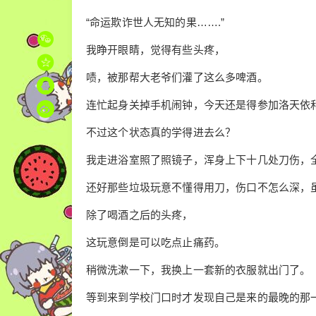
“命运欺诈世人无知的果…….”
我睁开眼睛，觉得有些头疼，
啧，被那帮大老爷们灌了这么多啤酒。
连忙起身关掉手机闹钟，今天还是得参加洛天依
不过这个状态真的学得进去么？
我走进浴室照了照镜子，浑身上下十几处刀伤，
还好那些垃圾玩意不懂得用刀，伤口不怎么深，
除了喝酒之后的头疼，
这玩意倒是可以吃点止痛药。
稍微洗漱一下，我换上一套新的衣服就出门了。
等到来到学校门口时才发现自己是来的最晚的那