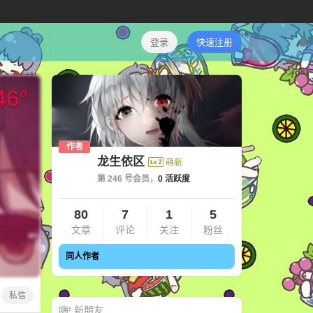
登录
快速注册
46
°
作者
龙生依区
萌新
第 246 号会员，
0 活跃度
80
7
1
5
文章
评论
关注
粉丝
同人作者
私信
嗨! 新朋友