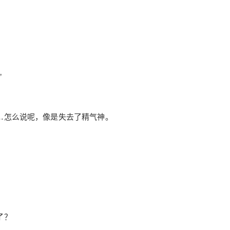
”
…怎么说呢，像是失去了精气神。
2020/1/31
龙生依区 @ 洛天依.Love
给undefined打赏
了？