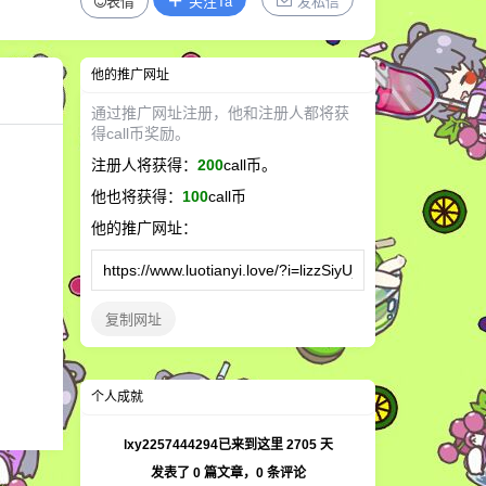
表情
关注Ta
发私信
他
的推广网址
通过推广网址注册，
他
和注册人都将获
得call币奖励。
注册人将获得：
200
call币。
他
也将获得：
100
call币
他
的推广网址：
复制网址
个人成就
lxy2257444294已来到这里
2705
天
发表了
0
篇文章，
0
条评论