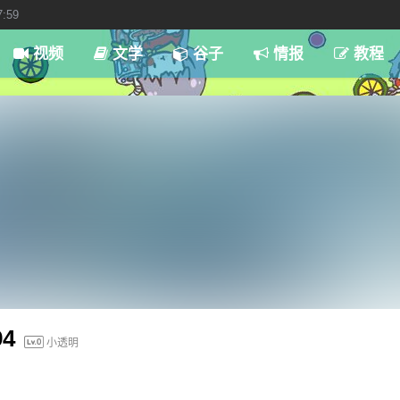
7:59
视频
文学
谷子
情报
教程
94
小透明