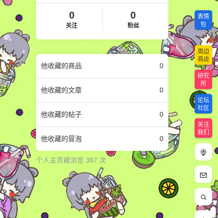
0
0
表情
包
关注
粉丝
周边
商店
他
收藏的商品
0
研究
所
他
收藏的文章
0
论坛
社区
他
收藏的帖子
0
关注
我们
他
收藏的冒泡
0
个人主页被浏览 387 次