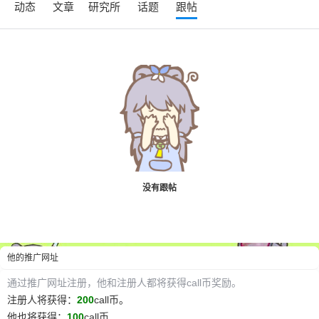
动态
文章
研究所
话题
跟帖
6位以上
没有跟帖
您没有权限发布内容，请购买会员或者提升权
6位以上
限。
他
的推广网址
忘记密码？
找回
已有帐号？
登录
通过推广网址注册，
他
和注册人都将获得call币奖励。
注册人将获得：
200
call币。
他
也将获得：
100
call币