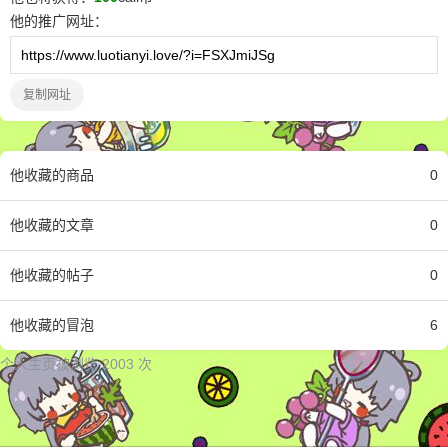
他
的推广网址：
复制网址
他
收藏的商品
0
他
收藏的文章
0
他
收藏的帖子
0
他
收藏的冒泡
6
个人主页被浏览 2003 次