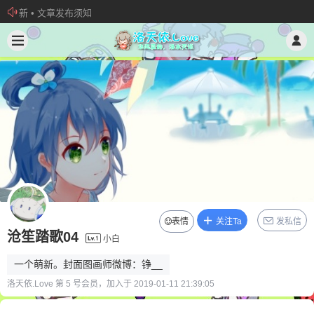
新 • 文章发布须知
欢迎加入“VOCALOID洛天依“QQ群！
加入本站管理团队
表情
关注Ta
发私信
沧笙踏歌04
小白
一个萌新。封面图画师微博：铮__
洛天依.Love 第 5 号会员，加入于 2019-01-11 21:39:05