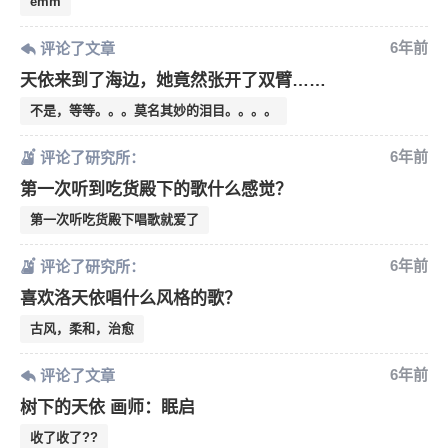
emm
6年前
评论了文章
天依来到了海边，她竟然张开了双臂……
不是，等等。。。莫名其妙的泪目。。。。
6年前
评论了研究所：
第一次听到吃货殿下的歌什么感觉？
6位以上
第一次听吃货殿下唱歌就爱了
您没有权限发布内容，请购买会员或者提升权
6位以上
6年前
限。
评论了研究所：
喜欢洛天依唱什么风格的歌？
古风，柔和，治愈
忘记密码？
找回
已有帐号？
登录
6年前
评论了文章
树下的天依 画师：眠启
收了收了??