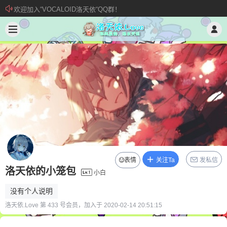
欢迎加入“VOCALOID洛天依“QQ群！
加入本站管理团队
新 • 文章发布须知
表情
关注Ta
发私信
洛天依的小笼包
小白
没有个人说明
洛天依.Love 第 433 号会员，加入于 2020-02-14 20:51:15