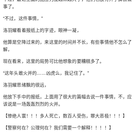
这里的恶。” 洛羽耀来这里就是为了这里的黑恶势
事了。
力， 这是一块硬骨头， 但是他要啃下来，他要给这
“不过，这件事情，”
里的公理一个交代， 因为他是警察。 警察的天职就
是除暴安良。
洛羽耀看着报纸上的字迹，眼神一凝，
给undefined打赏
他算是空降过来的，来这里的时间并不长，有些事情他不怎么了
解，
付费内容
2
5
10
元
元
元
现在看来，这里的局势可比他想象的要糟糕多了。
“这年头敢火并的……凶虎么，我记住了。”
20
50
自定义
元
元
洛羽耀思绪飘的很远，
¥
6位以上
他放下手中的报纸，上面用了很大的篇幅去说一件事情，不，应
该说是一场轰轰烈烈的火并。
您没有权限发布内容，请购买会员或者提升权
6位以上
【惨绝人寰！！！多人死亡，数百人受伤，罪大恶极！！！】
限。
【警察何在？公理何在？我们需要一个解释！！！！】