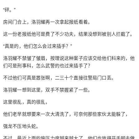
越来越大了，他们也放得开手脚去做事了。 “不过，
“砰。”
这件事情，” 洛羽耀看着报纸上的字迹，眼神一凝，
他算是空降过来的，来这里的时间并不长，有些事
房间门合上，洛羽耀再一次拿起报纸看着。
情他不怎么了解， 现在看来，这里的局势可比他想
这一份老报纸他可是费了不少功夫，结果没想到被别人拦截了。
象的要糟糕多了。 “这年头敢火并的……凶虎么，我
记住了。” 洛羽耀思绪飘的很远， 他放下手中的报
“真是的，他们怎么会过来插手？”
纸，上面用了很大的篇幅去说一件事情，不，应该
洛羽耀不禁皱了皱眉，按理说这种案子应该交给他们科来的，他
说是一场轰轰烈烈的火并。 【惨绝人寰！！！多人
们可是刑事科，怎么武警的也过来插手了？
死亡，数百人受伤，罪大恶极！！！】 【警察何
在？公理何在？我们需要一个解释！！！！】 【凶
不过他们可真是嚣张啊，二三十个直接往警局门口丢。
虎乱世！！！】 灰黑色的报纸上印着几张照片，都
是一片血肉模糊， 是的，这是一起严重的黑帮火
洛羽耀一想到这里，双手不禁握紧了一些。
并， 其中最让人惊骇的是一个不知道年龄的人， 凶
这里很乱，真的很乱，
虎。 在这起事件之后，这里平静了不少， 而凶虎更
是不知去向，仿佛彻底消失在这个世界上。 “他一定
他们老早就想要来一次大清洗了，可奈何那些家伙太能躲了，
还在这里。” 洛羽耀虚眯着眼睛，他有一种直觉，
强龙不压地头蛇。
他觉得这个喋血的狂人一定还存在这个城市的某
处， “既然你们准备插手，那么就看看我们谁先铲除
不过，最近上面的施压力度越来越大了，他们也放得开手脚去做