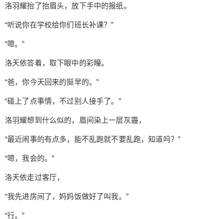
瞧，发现一个熟悉的身影，她的老爹洛羽耀。 “哟，
洛羽耀抬了抬眉头，放下手中的报纸。
乖女儿回来了？” 洛羽耀抬了抬眉头，放下手中的报
“听说你在学校给你们班长补课？”
纸。 “听说你在学校给你们班长补课？” “嗯。” 洛天
依答着，取下眼中的彩瞳。 “爸，你今天回来的挺早
“嗯。”
的。” “碰上了点事情，不过别人接手了。” 洛羽耀想
洛天依答着，取下眼中的彩瞳。
到什么似的，眉间染上一层灰霾， “最近闹事的有点
多，能不乱跑就不要乱跑，知道吗？” “嗯，我会
扫描二维码继续阅读
“爸，你今天回来的挺早的。”
的。” 洛天依走过客厅， “我先进房间了，妈妈饭做
“碰上了点事情，不过别人接手了。”
好了叫我。” “行。” “砰。” 房间门合上，洛羽耀再一
次拿起报纸看着。 这一份老报纸他可是费了不少功
洛羽耀想到什么似的，眉间染上一层灰霾，
夫，结果没想到被别人拦截了。 “真是的，他们怎么
“最近闹事的有点多，能不乱跑就不要乱跑，知道吗？”
会过来插手？” 洛羽耀不禁皱了皱眉，按理说这种案
子应该交给他们科来的，他们可是刑事科，怎么武
“嗯，我会的。”
警的也过来插手了？ 不过他们可真是嚣张啊，二三
十个直接往警局门口丢。 洛羽耀一想到这里，双手
洛天依走过客厅，
不禁握紧了一些。 这里很乱，真的很乱， 他们老早
“我先进房间了，妈妈饭做好了叫我。”
就想要来一次大清洗了，可奈何那些家伙太能躲
了， 强龙不压地头蛇。 不过，最近上面的施压力度
“行。”