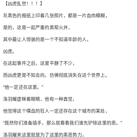
【凶虎乱世！！！】
忘记密码？
找回
已有帐号？
登录
立刻支付
灰黑色的报纸上印着几张照片，都是一片血肉模糊，
立刻支付
是的，这是一起严重的黑帮火并，
其中最让人惊骇的是一个不知道年龄的人，
凶虎。
在这起事件之后，这里平静了不少，
而凶虎更是不知去向，仿佛彻底消失在这个世界上。
“他一定还在这里。”
洛羽耀虚眯着眼睛，他有一种直觉，
他觉得这个喋血的狂人一定还存在这个城市的某处，
“既然你们准备插手，那么就看看我们谁先铲除这里的恶。”
洛羽耀来这里就是为了这里的黑恶势力，