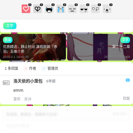
0
0
0
0
0
0
0
0
文学
歌曲
文学
优质精选：静止时间 演唱歌姬『赤
第二十二章
羽』五维介质
2020-2-1 18:40:35
2020-2-2 19:30:09
1 条回复
A
作者
M
管理员
洛天依的小笼包
1
6年前
emm
回复
喜欢
反对
修改资料
欢迎您，新朋友，感谢参与互动！