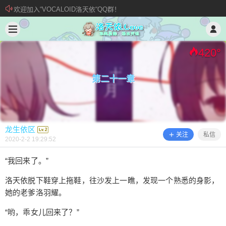
欢迎加入“VOCALOID洛天依“QQ群！
2020/2/02
龙生依区 @ 洛天依.Love
加入本站管理团队
新 • 文章发布须知
420
°
第二十一章
龙生依区
关注
私信
2020-2-2 19:29:52
“我回来了。”
洛天依脱下鞋穿上拖鞋，往沙发上一瞧，发现一个熟悉的身影，
第二十一章
她的老爹洛羽耀。
“哟，乖女儿回来了？”
“我回来了。” 洛天依脱下鞋穿上拖鞋，往沙发上一