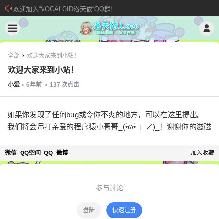
欢迎加入“VOCALOID洛天依“QQ群！
加入本站管理团队
新 • 文章发布须知
›
全部
欢迎大家来到小站！
欢迎大家来到小站！
小爱
•
6年前
•
137
次点击
如果你发现了任何bug或令你不爽的地方，可以在这里提出。
我们将会吊打亲爱的程序猿小哥哥_(•̀ω•́ 」∠)_！谢谢你的滋磁
微信
QQ空间
QQ
微博
加入收藏
参与讨论
登陆
快速注册