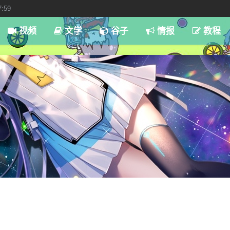
7:59
视频
文学
谷子
情报
教程