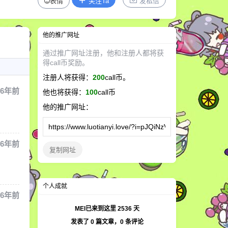
表情
关注Ta
发私信
他
的推广网址
通过推广网址注册，
他
和注册人都将获
得call币奖励。
注册人将获得：
200
call币。
6年前
他
也将获得：
100
call币
他
的推广网址：
6年前
复制网址
个人成就
6年前
MEI已来到这里
2536
天
发表了
0
篇文章，
0
条评论