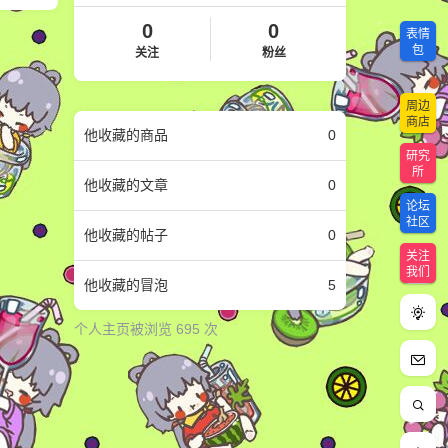
0
0
表情
包
关注
粉丝
周边
商店
他
收藏的商品
0
研究
所
他
收藏的文章
0
论坛
社区
他
收藏的帖子
0
关注
我们
他
收藏的冒泡
5
个人主页被浏览 695 次