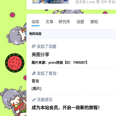
洛天依.Love 第 209 号会员
动态
文章
研究所
话题
跟帖
他
的动态
发起了话题
美图分享
图片来源：pixiv詩驯【ID：7400267】
发起了冒泡：
冒泡
[图片]
注册成功
成为本站会员，开启一段新的旅程！