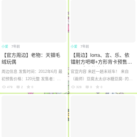
材质：水...
我们...
小爱
7年前
小爱
7年前
【官方周边】老物：天钿毛
【周边】lorra、言、乐、依
绒玩偶
镭射方吧唧+方形背卡预售—
By：逃跑的鸽舍
周边信息 发售时间：2012年6月 最
官宣内容 来赶一趟末班车！ 来自
初预售价格：120元整 发售者：上
（画师）豆腐太太@冰糖豆腐- 的超
海禾念、漫趣 状态：绝版 大小：1/
喜庆的四小只(๑•̀ㅂ•́)و✧ ————镭
479
2
0
328
0
0
1 长约300mm 高约150mm 材质：
射方吧唧+方形背卡！！！开售 ...
6位以上
毛绒布...
您没有权限发布内容，请购买会员或者提升权
6位以上
限。