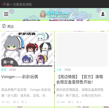
新 • 文章发布须知
欢迎加入“VOCALOID洛天依“QQ群！
加入本站管理团队
周边
星愿
6年前
小爱
7年前
Vsinger——趴趴玩偶
【周边情报】【官方】演唱
会限定盒蛋预售开始！
商品参数产品名称：Vsinger-趴趴玩
据天依官博报道，演唱会盒蛋预售
偶（全七款）洛天依、言和、乐正
开始！两个款式，价格分别为60元
绫、乐正龙牙、徵羽摩柯、墨清
和160元。 预售链接：点我氪金 最
781
0
0
460
0
0
玄、老v规格：8.5cm×6cm 全七款
后预祝明天的演唱会顺利举行(^o^)