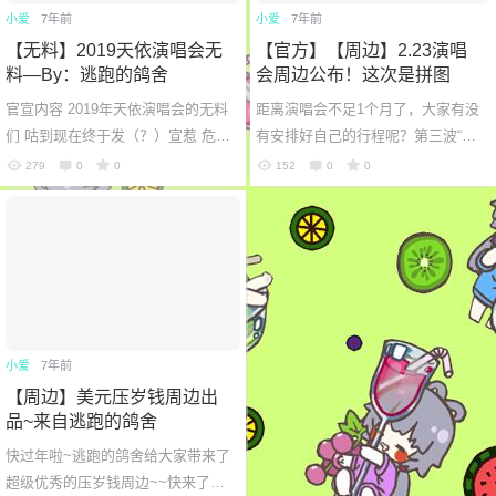
小爱
7年前
小爱
7年前
忘记密码？
找回
已有帐号？
登录
【无料】2019天依演唱会无
【官方】【周边】2.23演唱
料—By：逃跑的鸽舍
会周边公布！这次是拼图
官宣内容 2019年天依演唱会的无料
距离演唱会不足1个月了，大家有没
们 咕到现在终于发（？）宣惹 危险
有安排好自己的行程呢？第三波“洛
发言： 用暖宝宝热鸽子蛋真超好吃.j
天依&郎朗全息演唱会”周边实物图
279
0
0
152
0
0
pg 小丑天依吧唧：40枚『...
透和福利也来了！这次我们要进
行...
小爱
7年前
【周边】美元压岁钱周边出
品~来自逃跑的鸽舍
快过年啦~逃跑的鸽舍给大家带来了
超级优秀的压岁钱周边~~快来了解