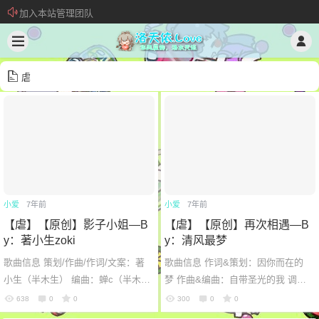
新 • 文章发布须知
欢迎加入“VOCALOID洛天依“QQ群！
加入本站管理团队
虐
小爱
7年前
小爱
7年前
【虐】【原创】影子小姐—B
【虐】【原创】再次相遇—B
y：著小生zoki
y：清风最梦
歌曲信息 策划/作曲/作词/文案：著
歌曲信息 作词&策划：因你而在的
小生（半木生） 编曲：蝉c（半木
梦 作曲&编曲：自带圣光的我 调
生） 调教/混音：棉花p（半木生）
教：清风最梦 混音：炼锑术士 曲
638
0
0
300
0
0
和声设计：封茗囧菌 曲绘：反式
绘：亓一小仙女在哪里 时间：201...