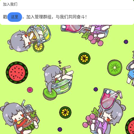
加入我们
视...
戳
，加入管理群组，与我们共同奋斗！
这里
6位以上
您没有权限发布内容，请购买会员或者提升权
6位以上
限。
忘记密码？
找回
已有帐号？
登录