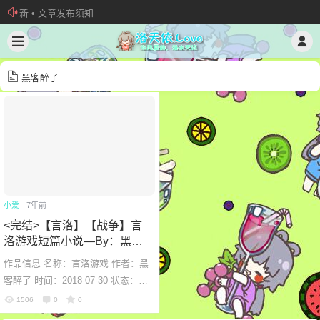
新 • 文章发布须知
欢迎加入“VOCALOID洛天依“QQ群！
加入本站管理团队
黑客醉了
小爱
7年前
<完结>【言洛】【战争】言
洛游戏短篇小说—By：黑客
醉了
作品信息 名称：言洛游戏 作者：黑
客醉了 时间：2018-07-30 状态：完
结 总计：16章+七夕特辑x1 原文地
1506
0
0
址：https://tieba.baidu.com/p/58...