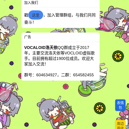
加入我们
戳
，加入管理群组，与我们共同
这里
奋斗！
广告
VOCALOID洛天依
QQ群成立于2017
年，主要交流洛天依等VOCLOID虚拟歌
手。目前拥有超过1900位成员。欢迎大
家加入交流！
群号：604634927，二群：654582455
表情
包
周边
商店