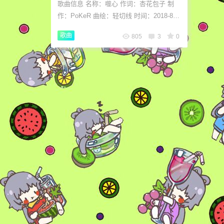
歌曲信息 名称：噬心 作词：杏花包子 制
作：PoKeR 曲绘：轻切线 时间：2018-8-1
原番号：av324590 传送门 歌词施工 教堂
歌曲
805
3
0
的钟 敲醒 血...