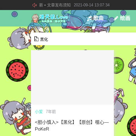
欢迎加入“VOCALOID洛天依“QQ群！
2019-08-27 23:4
加入本站管理团队
2019-08-21 02:23:34
歌曲
绘画
黑化
小爱
7年前
<胆小慎入>【黑化】【原创】噬心—
PoKeR