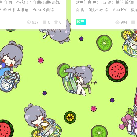
息 作词：杏花包子 作曲/编曲/调教/
歌曲信息 曲：iKz 词：袖蓝 编/混：
oKeR 和声编写：PoKeR 曲绘：
☆ 调：凝沙key 绘：Muu PV：
Kein_千宸 时间：2018-08-29 18:4
时间：2019-02-14 18:00:38 歌词施工 纵然
歌曲
927
0
0
904
传送门 云村...
在这个广阔的宇...
6位以上
您没有权限发布内容，请购买会员或者提升权
限。
6位以上
忘记密码？
找回
已有帐号？
登录