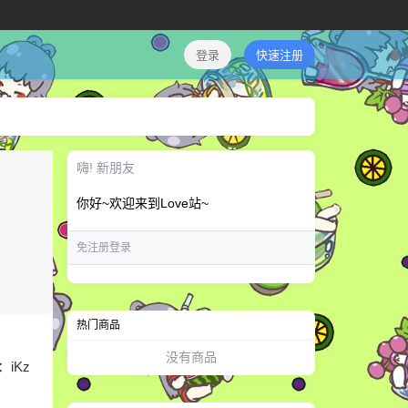
登录
快速注册
嗨! 新朋友
你好~欢迎来到Love站~
免注册登录
热门商品
没有商品
iKz