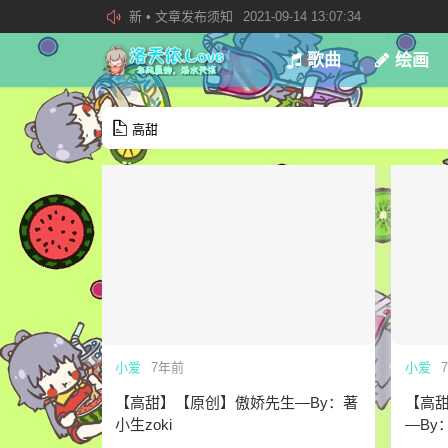
欢迎加入“VOCALOID洛天依“QQ群！
2019-08-27 23:4
加入本站管理团队
2019-08-21 02:23:34
歌曲
绘画
高甜
小爱
7年前
小爱
【高甜】【原创】傲娇先生—By：著
【高
小生zoki
—By：