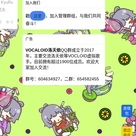
KyuRu
加入我们
横尾太喵
戳
，加入管理群组，与我们共同
这里
0
0
奋斗！
广告
VOCALOID洛天依
QQ群成立于2017
年，主要交流洛天依等VOCLOID虚拟歌
手。目前拥有超过1900位成员。欢迎大
家加入交流！
群号：604634927，二群：654582455
表情
包
周边
商店