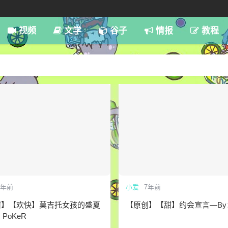
7:59
视频
文学
谷子
情报
教程
7年前
小爱
7年前
甜】【欢快】莫吉托女孩的盛夏
【原创】【甜】约会宣言—By：
PoKeR