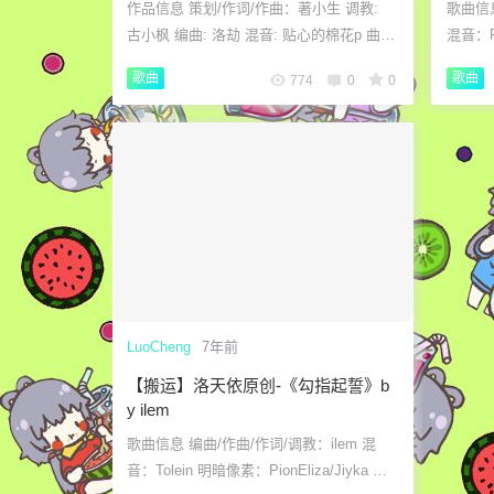
作品信息 策划/作词/作曲：著小生 调教:
歌曲信
古小枫 编曲: 洛劫 混音: 贴心的棉花p 曲
混音：P
绘: En PV: 浮 字设：阿拾 海报：萌虎 出
盐 PV:
歌曲
歌曲
774
0
0
品：半木生工...
7:04 
LuoCheng
7年前
【搬运】洛天依原创-《勾指起誓》b
y ilem
歌曲信息 编曲/作曲/作词/调教：ilem 混
音：Tolein 明暗像素：PionEliza/Jiyka 传