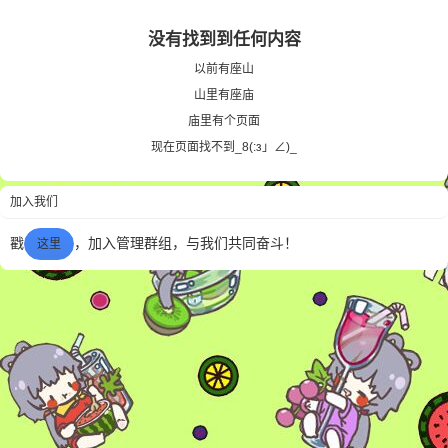
没有找到到任何内容
6位以上
以前有座山
山里有座庙
您没有权限发布内容，请购买会员或者提升权
6位以上
庙里有个页面
限。
现在页面找不到_8(:з」∠)_
加入我们
忘记密码？
找回
已有帐号？
登录
戳
，加入管理群组，与我们共同奋斗！
这里