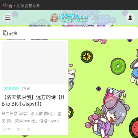
新 • 文章发布须知
欢迎加入“VOCALOID洛天依“QQ群！
加入本站管理团队
轻快
沧笙踏歌04
7年前
【洛天依原创】远方的诗【H
B to BK小鹿/pv付】
歌曲信息 演唱：洛天依 曲/调：星
葵 词：荣焉lava 绘：倏娅suya p
v：Slahser- 特别感谢：星海 传送门
374
1
0
bilibili：点击传送 网易云音乐：...