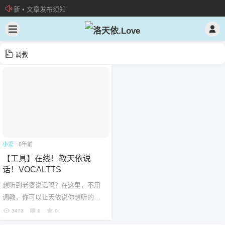
新 • 文章发布须知
欢迎加入“VOCALOID洛天依“QQ群！
加入本站管理团队
调教
小爱
6年前
【工具】在线！教天依说
话！VOCALTTS
想听到老婆说话吗？在这里，不用
调教，你可以让天依说你想听的
话。 由合作，共同完成的项目成果
3473
0
0
现在大家可以在线体验我们的最新