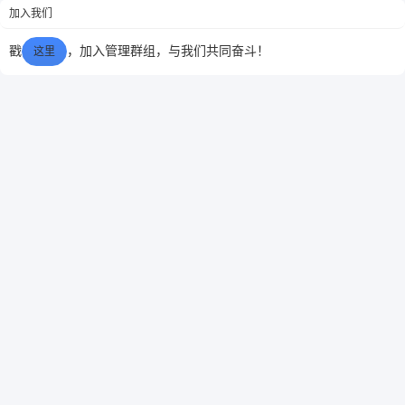
加入我们
成果并...
6位以上
戳
，加入管理群组，与我们共同奋斗！
这里
6位以上
您没有权限发布内容，请购买会员或者提升权
限。
忘记密码？
找回
已有帐号？
登录