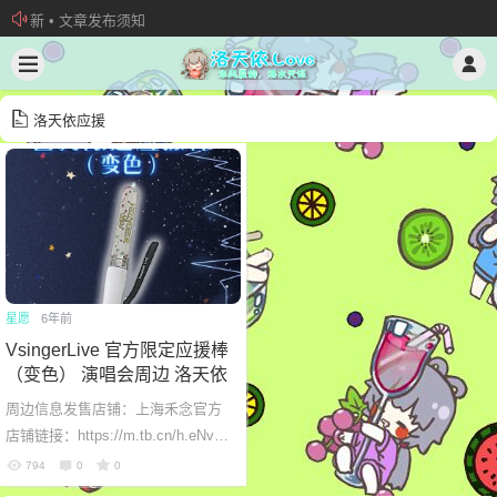
新 • 文章发布须知
欢迎加入“VOCALOID洛天依“QQ群！
加入本站管理团队
洛天依应援
星愿
6年前
VsingerLive 官方限定应援棒
（变色） 演唱会周边 洛天依
周边信息发售店铺：上海禾念官方
店铺链接：https://m.tb.cn/h.eNvBij
3?sm=425ca8发售价格：¥200+15
794
0
0
运费参数规格：见下图周边样图