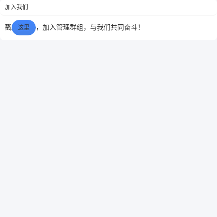
加入我们
听完拍...
6位以上
戳
，加入管理群组，与我们共同奋斗！
这里
6位以上
您没有权限发布内容，请购买会员或者提升权
限。
忘记密码？
找回
已有帐号？
登录