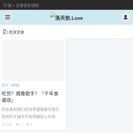
新 • 文章发布须知
欢迎加入“VOCALOID洛天依“QQ群！
加入本站管理团队
吃货天依
星愿
6年前
吃货？偶像歌手？『千年食
谱颂』
天依来到我们的世界望着繁华而又
热闹的大城市不由得被街上叫卖的
人们吸引于是灵机一动现场唱了一
256
1
0
首歌就是这首《千年食谱颂》大家