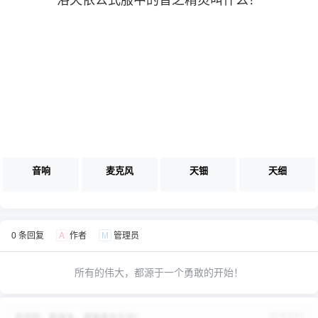
洛天依公式服中的音之精灵叫什么？
6位以上
6位以上
您没有权限发布内容，请购买会员或者提升权
限。
音响
麦克风
天钿
天细
忘记密码？
找回
已有帐号？
登录
0 条回复
A
作者
M
管理员
所有的伟大，都源于一个勇敢的开始！
修改资料