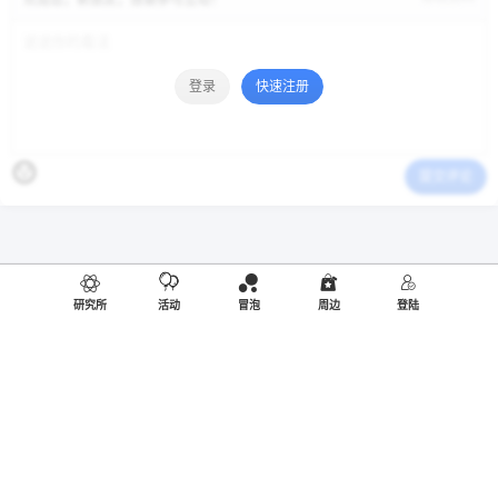
欢迎您，新朋友，感谢参与互动！
登录
快速注册
提交评论
研究所
活动
冒泡
周边
登陆
同人编号：R20190805003
沪ICP备20020197号-2