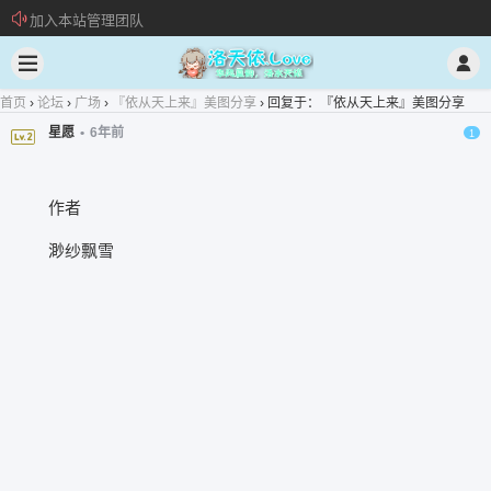
加入本站管理团队
新 • 文章发布须知
欢迎加入“VOCALOID洛天依“QQ群！
首页
›
论坛
›
广场
›
『依从天上来』美图分享
›
回复于：『依从天上来』美图分享
星愿
•
6年前
1
作者
渺纱飘雪