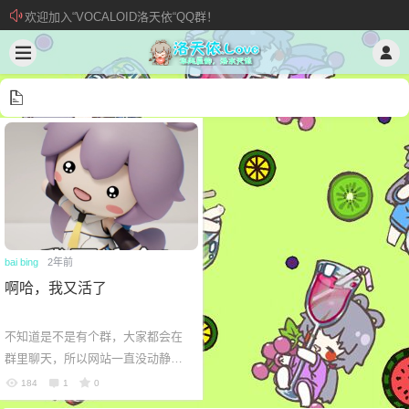
欢迎加入“VOCALOID洛天依“QQ群！
加入本站管理团队
新 • 文章发布须知
bai bing
2年前
啊哈，我又活了
不知道是不是有个群，大家都会在
群里聊天，所以网站一直没动静，
各位有啥头绪？
184
1
0