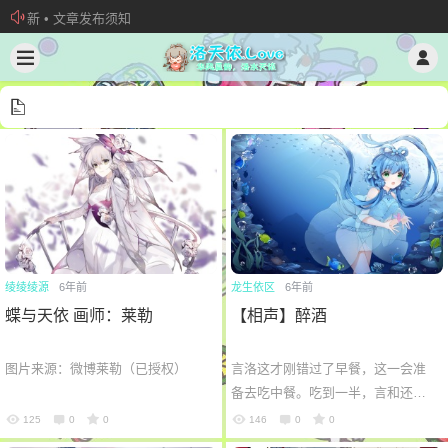
新 • 文章发布须知
欢迎加入“VOCALOID洛天依“QQ群！
加入本站管理团队
绫绫绫源
6年前
龙生依区
6年前
蝶与天依 画师：莱勒
【相声】醉酒
图片来源：微博莱勒（已授权）
言洛这才刚错过了早餐，这一会准
备去吃中餐。吃到一半，言和还没
说话，这洛天依倒是来了兴趣。
125
0
0
146
0
0
洛：服务员，来瓶啤酒。言：（搁