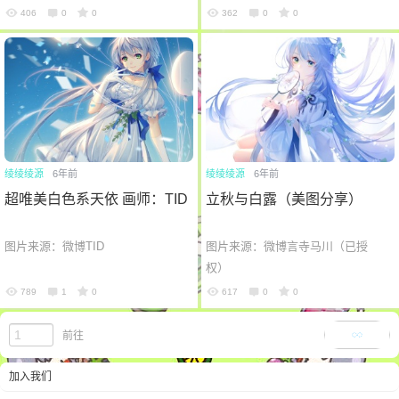
d=LD:VOCALTTS语调工具：语音
406
0
0
362
0
0
时代VOCALTTS项目自动合成游戏
软件：小...
绫绫绫源
6年前
绫绫绫源
6年前
超唯美白色系天依 画师：TID
立秋与白露（美图分享）
图片来源：微博TID
图片来源：微博言寺马川（已授
权）
789
1
0
617
0
0
加载更多
前往
加入我们