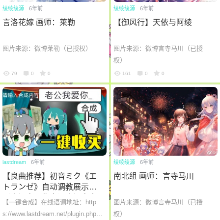
绫绫绫源
6年前
绫绫绫源
6年前
言洛花嫁 画师：莱勒
【御风行】天依与阿绫
6位以上
图片来源：微博莱勒（已授权）
图片来源：微博言寺马川（已授
您没有权限发布内容，请购买会员或者提升权
6位以上
限。
权）
79
0
0
161
0
0
忘记密码？
找回
已有帐号？
登录
lastdream
6年前
绫绫绫源
6年前
【良曲推荐】初音ミク《エ
南北组 画师：言寺马川
トランゼ》自动调教展示
（小初音工作室）小初音太
【一键合成】在线语调地址：http
图片来源：微博言寺马川（已授
萌啦awsl！！
s://www.lastdream.net/plugin.php?i
权）