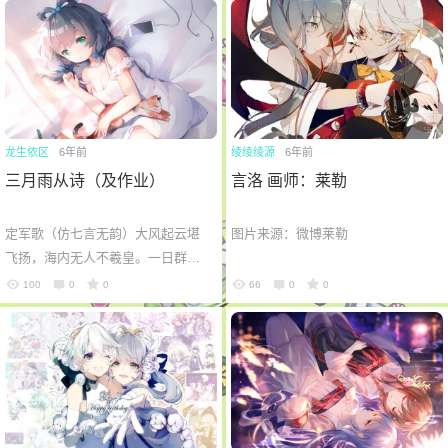
下筷子）...
龙生依区
6年前
绫绫绫源
6年前
三月雨从诗（及作业）
言洛 画师：莱勒
定军歌（仿七言无韵）大风起云堪
图片来源：微博莱勒
飞扬，海内无人不羲皇。一日群龙
惊沧海，何处杜鹃啼悲凉。西北望
100
0
0
66
0
0
天狼无存，东南道学路茫茫。本事
自来未...