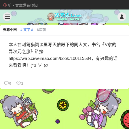
欢迎加入“VOCALOID洛天依“QQ群！
加入本站管理团队
新 • 文章发布须知
天尊小田
# 文学 #
6年前
本人在刺猬猫阅读里写天依殿下的同人文，书名《V家的
异次元之旅》链接
https://wap.ciweimao.com/book/100119594，有兴趣的话
来看看吧！(*σ´∀`)σ
0
2