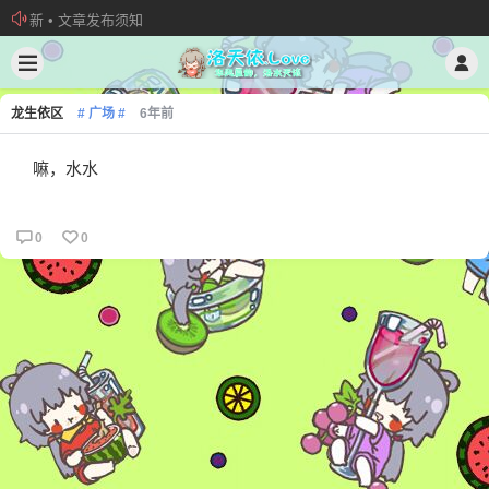
新 • 文章发布须知
欢迎加入“VOCALOID洛天依“QQ群！
加入本站管理团队
龙生依区
# 广场 #
6年前
嘛，水水
0
0