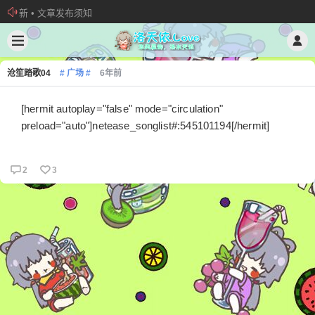
新 • 文章发布须知
欢迎加入“VOCALOID洛天依“QQ群！
加入本站管理团队
沧笙踏歌04
# 广场 #
6年前
[hermit autoplay="false" mode="circulation"
preload="auto"]netease_songlist#:545101194[/hermit]
2
3