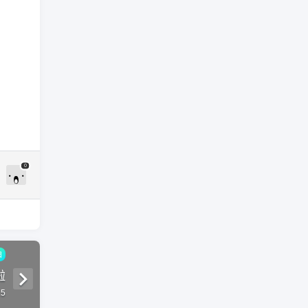
0
曲
啦
15