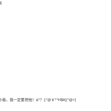
啊
给undefined打赏
付费内容
2
5
10
元
元
元
20
50
自定义
元
元
¥
6位以上
您没有权限发布内容，请购买会员或者提升权
限。
6位以上
脑内日常
依：是包子诶！ 绫：不，这是馒头。 依：包子！
绫：馒头！！ 依：石头剪刀布，我赢了就是包
忘记密码？
找回
已有帐号？
登录
立刻支付
子，你输了就是馒头。 绫：（好像有点问题啊
一定要把他！&*？{:“@￥**H$#((*@>]
依：我数三下一起出 绫：不是喊石…？ 依：3
立刻支付
绫：！！！！！ （3分钟后 言：这馍馍你们吃