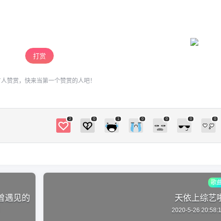
么，不吃我拿去了，看着不错啊 依，绫：
3！！！ 言：（这是新游戏么Q?Q 言：恩？？为
什么这馍馍里还有一层馍馍 （30分钟后 依：啊！
扫描二维码继续阅读
我赢的包子呢？QAQ 绫：（自闭回房 墨：言你
打赏
在吃什么？好香啊 言：怀孕的馍馍，要不（吧唧
吧唧 墨：嗯？~嘛，来一个吧，依来一个吗？
有人赞赏，快来当第一个赞赏的人吧！
依：no，我要找失踪的包子，要是让我找到那个
小偷，我一定要把他！&*？{:“@￥**H$#((*@>]
言：墨你吃吧，wo出去会~（害怕
2
0
1
0
0
0
0
歌
曾遇见的
天依上综艺
】
2020-5-26 20:58: