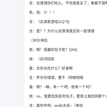
言：这馍馍你们吃么，不吃我拿去了，看着不错
依，绫：3！！！
言：（这是新游戏么Q?Q
言：恩？？为什么这馍馍里还有一层馍馍
（30分钟后
依：啊！我赢的包子呢？QAQ
绫：（自闭回房
墨：言你在吃什么？好香啊
言：怀孕的馍馍，要不（吧唧吧唧
墨：嗯？~嘛，来一个吧，依来一个吗？
依：no，我要找失踪的包子，要是让我找到那个小偷，我
言：墨你吃吧，wo出去会~（害怕