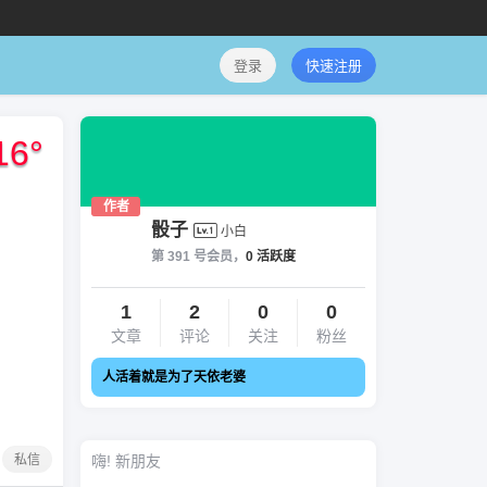
登录
快速注册
16
°
作者
骰子
小白
第 391 号会员，
0 活跃度
1
2
0
0
文章
评论
关注
粉丝
人活着就是为了天依老婆
私信
嗨! 新朋友