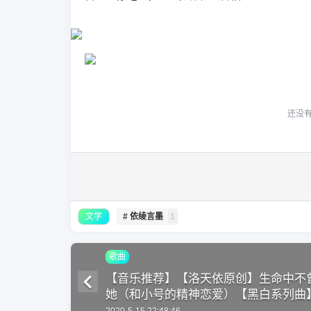
还没
文学
# 依绫言墨
1
歌曲
【音乐推荐】【洛天依原创】生命中不
她（和小号的精神恋爱）【黑白系列曲