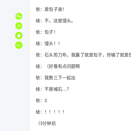
依：是包子诶！
绫：不，这是馒头。
依：包子！
绫：馒头！！
依：石头剪刀布，我赢了就是包子，你输了就是
绫：（好像有点问题啊
依：我数三下一起出
绫：不是喊石…？
依：3
绫：！！！！！
（3分钟后