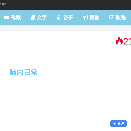
7:59
视频
文学
谷子
情报
教程
2
脑内日常
关注