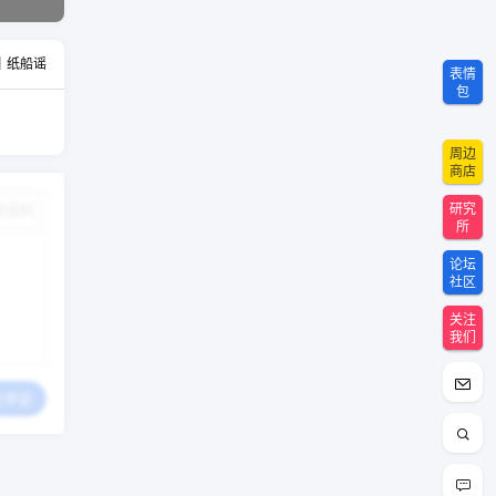
｜纸船谣
表情
包
周边
商店
改资料
研究
所
论坛
社区
关注
我们
交评论