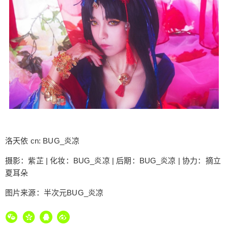
洛天依 cn: BUG_炎凉
摄影：紫芷 | 化妆：BUG_炎凉 | 后期：BUG_炎凉 | 协力：摘立
夏耳朵
图片来源：半次元BUG_炎凉