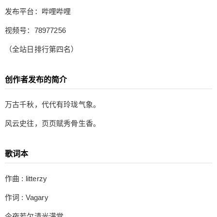
其他创作者们 发布平台：哔哩哔哩 视频号：78977
发布平台：哔哩哔哩
256 （全站日排行第四名） 创作者发布的简介 万古
千秋，代代有玲珑气象。 风云史往，页页赋秀骨生
视频号：78977256
香。 歌词本 作曲 : litterzy 作词 : Vagary 今夜若欠
（全站日排行第四名）
清光满堂， 蘸笔天河绘万古生香， 史笔滔滔烟霞绣
像， 就中拈来玲珑十二章， 吹开汗青淋漓苍茫，
明辨残稿谁秋水一双， 书阁深处篆隶流芳， 断简遗
扫描二维码继续阅读
创作者发布的简介
篇挥毫续兴亡， 谁 白草胡笳烽燧长， 将半生哀毁
以诗情抵挡， 断弦含泪更张， 最高贵流浪， 隔几
万古千秋，代代有玲珑气象。
世 玉楼试才歌咏琳琅， 冠绝了乌衣巷， 谁一语风
风云史往，页页赋秀骨生香。
絮荡荡 摹尽落雪茫茫， 谁万里关山暂忘女儿模样
家与国都担当， 再亲手摘下 黄河落日黑山飞霜 铁
甲揩亮， 舍旧时云裳， 乱世丹心碧血满腔， 灵思
歌词本
千转一意辅隋杨， 河山纷裂终须入掌， 百万明珠抬
手赐名将， 逸兴遄飞催花一场， 犹记看朱成碧添惆
作曲 : litterzy
怅， 凰音一绽惊肃朝纲， 无字空碑自不负倔强，
作词 : Vagary
谁 一身风雅奉君王， 持 素心清明 秤 天下才郎， 遇
合 锦绣黄粱， 纷纭中静赏， 后来有 一生明旷漱玉
今夜若欠清光满堂，