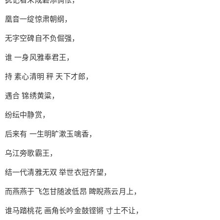
凰音一绽惊肃朝纲，
无字空碑自不负倔强，
谁 一身风雅奉君王，
持 素心清明 秤 天下才郎，
遇合 锦绣黄粱，
纷纭中静赏，
后来有 一生明旷漱玉噙香，
乌江旁歌霸王，
结一代清雅无双 举世衣冠齐望，
而燕燕于飞怎甘随波低昂 睥睨燕云月上，
谁马踏桃花 画角长吟金鼓铿锵 寸土不让，