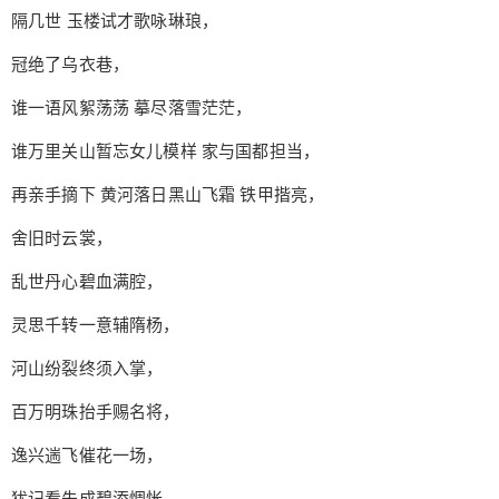
隔几世 玉楼试才歌咏琳琅，
冠绝了乌衣巷，
谁一语风絮荡荡 摹尽落雪茫茫，
谁万里关山暂忘女儿模样 家与国都担当，
再亲手摘下 黄河落日黑山飞霜 铁甲揩亮，
舍旧时云裳，
乱世丹心碧血满腔，
灵思千转一意辅隋杨，
河山纷裂终须入掌，
百万明珠抬手赐名将，
逸兴遄飞催花一场，
犹记看朱成碧添惆怅，