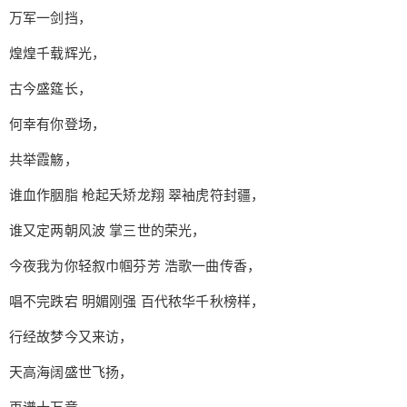
万军一剑挡，
煌煌千载辉光，
古今盛筵长，
何幸有你登场，
共举霞觞，
谁血作胭脂 枪起夭矫龙翔 翠袖虎符封疆，
谁又定两朝风波 掌三世的荣光，
今夜我为你轻叙巾帼芬芳 浩歌一曲传香，
唱不完跌宕 明媚刚强 百代秾华千秋榜样，
行经故梦今又来访，
天高海阔盛世飞扬，