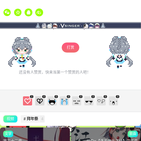
打赏
还没有人赞赏，快来当第一个赞赏的人吧！
1
0
0
0
0
0
0
0
视频
# 拜年祭
4
文学
歌曲