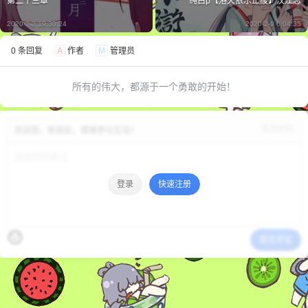
第二十三章
纯白p【洛天依乐正绫】汉江恋
2020-2-2 19:30:24
2020-2-9 0:04:35
0 条回复
A
作者
M
管理员
所有的伟大，都源于一个勇敢的开始！
修改资料
欢迎您，新朋友，感谢参与互动！
登录
快速注册
提交评论