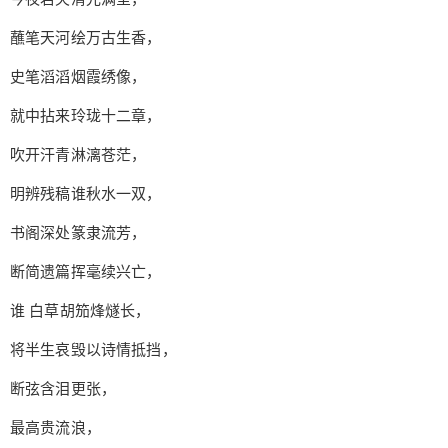
噙香， 乌江旁歌霸王， 结一代清雅无双 举世衣冠
蘸笔天河绘万古生香，
齐望， 而燕燕于飞怎甘随波低昂 睥睨燕云月上，
谁马踏桃花 画角长吟金鼓铿锵 寸土不让， 万军一
史笔滔滔烟霞绣像，
剑挡， 煌煌千载辉光， 古今盛筵长， 何幸有你登
场， 共举霞觞， 谁血作胭脂 枪起夭矫龙翔 翠袖虎
就中拈来玲珑十二章，
符封疆， 谁又定两朝风波 掌三世的荣光， 今夜我
吹开汗青淋漓苍茫，
为你轻叙巾帼芬芳 浩歌一曲传香， 唱不完跌宕 明
媚刚强 百代秾华千秋榜样， 行经故梦今又来访，
明辨残稿谁秋水一双，
天高海阔盛世飞扬， 再谱十万章。 传送门 https://w
书阁深处篆隶流芳，
ww.bilibili.com/video/av78977256 精彩瞬间 高质量
的拜年祭作品。二创数量非常多。 人声 三无翻唱：
断简遗篇挥毫续兴亡，
视频号86033291 传送门：https://www.bilibili.com/v
谁 白草胡笳烽燧长，
ideo/av86033291 坐标p赤羽翻唱：视频号8539654
4 传送门：https://www.bilibili.com/video/av853965
将半生哀毁以诗情抵挡，
44
断弦含泪更张，
最高贵流浪，