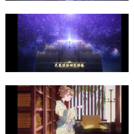
给undefined打赏
付费内容
2
5
10
元
元
元
20
50
自定义
元
元
¥
6位以上
您没有权限发布内容，请购买会员或者提升权
6位以上
限。
忘记密码？
找回
已有帐号？
登录
立刻支付
立刻支付