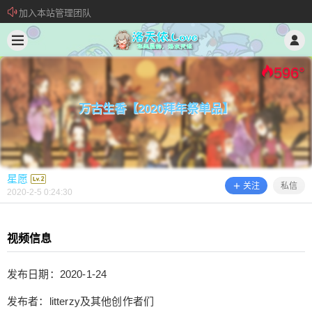
加入本站管理团队
2020/2/05
星愿 @ 洛天依.Love
新 • 文章发布须知
欢迎加入“VOCALOID洛天依“QQ群！
596
°
万古生香【2020拜年祭单品】
星愿
关注
私信
2020-2-5 0:24:30
视频信息
万古生香【2020拜年祭单品】
发布日期：2020-1-24
发布者：litterzy及其他创作者们
视频信息 发布日期：2020-1-24 发布者：litterzy及