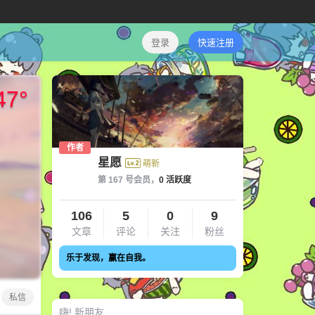
登录
快速注册
47
°
作者
星愿
萌新
第 167 号会员，
0 活跃度
106
5
0
9
文章
评论
关注
粉丝
乐于发现，赢在自我。
私信
嗨! 新朋友