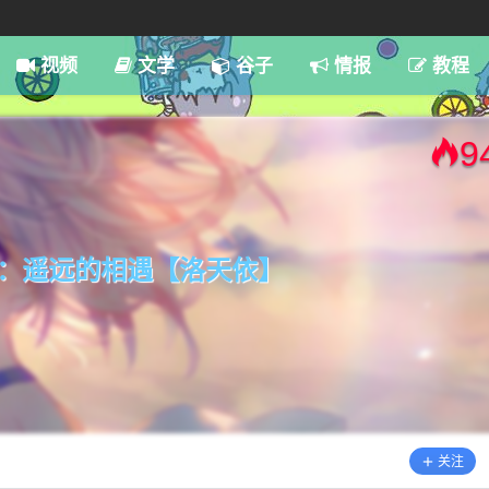
7:59
视频
文学
谷子
情报
教程
9
：遥远的相遇【洛天依】
关注