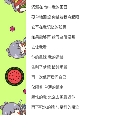
沉溺在 你与我的画面
孤单地回想 你望着我弯起眼
它写在我记忆的残篇
如果能够再 续写这段温暖
去让我看
你的星球 我的遗憾
告别了梦境 破碎场景
再一次低声质问自己
仅隔着 单薄的距离
胆怯的我 怎么去更靠近你
雨下积水的镜 与星群的啜泣