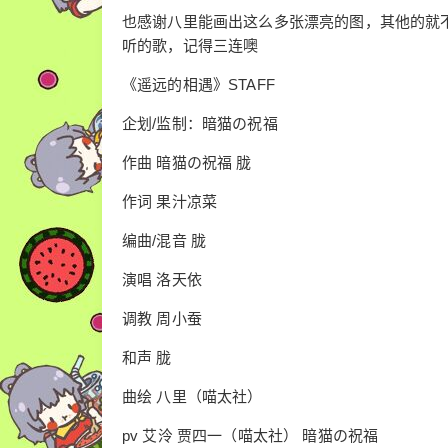
也感谢八里能画出这么多张漂亮的图，其他的就
听的歌，记得三连噢
《遥远的相遇》STAFF
企划/监制：暗猫の祝福
作曲 暗猫の祝福 胧
作词 果汁凉菜
编曲/混音 胧
演唱 洛天依
调教 周小蚕
和声 胧
曲绘 八里（喵太社）
pv 艾泠 贾四一（喵太社） 暗猫の祝福