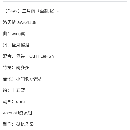
良辰美景多可惜 倾杯醉 化蝶儿飞 飞去寻百年来相
【Days】三月雨（重制版）-
思 泪珠碎 只盼入睡 睡梦中此情可追回 哈啊~~~~啊
啊~~~~ 哈啊~~~~ 哈啊~~~~~ 念往昔 我急旋慢转
洛天依 av364108
你抚琴低吟 到如今 重唱此曲却已无你 莫叹息 我再
舞一曲你意乱情迷 空余忆 良辰美景多可惜 韶华逝
曲：wing翼
今朝无知在哪里 光阴错 明日心往何处依 仲春期 轮
词：圣月樱泪
回百转只为你 三月雨 千丝万缕长相依 视频截图
混音、母带：CuTTLeFiSh
竹笛：胡多多
吉他：小C你大爷兒
绘：十五蓝
动画：omu
vocaloid资源组
制作：孤帆舟影