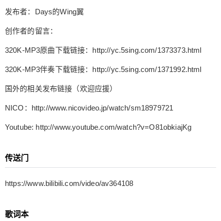
哩 发布者：Days的Wing翼 创作者的留言： 320K-
发布者：Days的Wing翼
MP3原曲下载链接：http://yc.5sing.com/1373373.ht
ml 320K-MP3伴奏下载链接：http://yc.5sing.com/1
创作者的留言：
371992.html 国外的相关发布链接（欢迎应援） NI
320K-MP3原曲下载链接：http://yc.5sing.com/1373373.html
CO：http://www.nicovideo.jp/watch/sm18979721 Y
outube: http://www.youtube.com/watch?v=O81obki
320K-MP3伴奏下载链接：http://yc.5sing.com/1371992.html
ajKg 传送门 https://www.bilibili.com/video/av36410
扫描二维码继续阅读
国外的相关发布链接（欢迎应援）
8 歌词本 【Days】三月雨（重制版）- 洛天依 av36
4108 曲：wing翼 词：圣月樱泪 混音、母带：CuTT
NICO：http://www.nicovideo.jp/watch/sm18979721
LeFiSh 竹笛：胡多多 吉他：小C你大爷兒 绘：十
Youtube: http://www.youtube.com/watch?v=O81obkiajKg
五蓝 动画：omu vocaloid资源组 制作：孤帆舟影
细雨坠 烟水蒙蒙微醺谁人醉 春风吹 山路重重飘渺
难回 柳絮飞 暗香阵阵枝头吐新蕾 烟花碎 相思幕幕
传送门
别离憔悴 绵绵春雨到 无期 漾起心湖水中影 回首你
我曾经 在梦里 仍纯净似琉璃 又是一年春 花季里 随
https://www.bilibili.com/video/av364108
风飘零无踪迹 时光匆匆离去 寻觅 难续前世之缘点
滴情 念往昔 我急旋慢转你抚琴低吟 到如今 重唱此
歌词本
曲却已无你 莫叹息 我再舞一曲你意乱情迷 空余忆