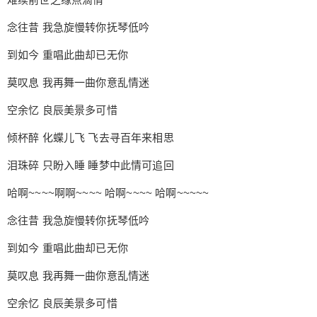
付费内容
2
5
10
元
元
元
念往昔 我急旋慢转你抚琴低吟
20
50
自定义
元
元
到如今 重唱此曲却已无你
¥
莫叹息 我再舞一曲你意乱情迷
6位以上
空余忆 良辰美景多可惜
您没有权限发布内容，请购买会员或者提升权
6位以上
倾杯醉 化蝶儿飞 飞去寻百年来相思
限。
泪珠碎 只盼入睡 睡梦中此情可追回
哈啊~~~~啊啊~~~~ 哈啊~~~~ 哈啊~~~~~
忘记密码？
找回
已有帐号？
登录
立刻支付
念往昔 我急旋慢转你抚琴低吟
立刻支付
到如今 重唱此曲却已无你
莫叹息 我再舞一曲你意乱情迷
空余忆 良辰美景多可惜