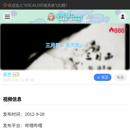
欢迎加入“VOCALOID洛天依“QQ群！
2020/1/21
星愿 @ 洛天依.Love
加入本站管理团队
新 • 文章发布须知
886
°
三月雨『洛天依』
星愿
关注
私信
2020-1-21 11:30:33
视频信息
三月雨『洛天依』
发布时间：2012-9-28
发布平台：哔哩哔哩
视频信息 发布时间：2012-9-28 发布平台：哔哩哔