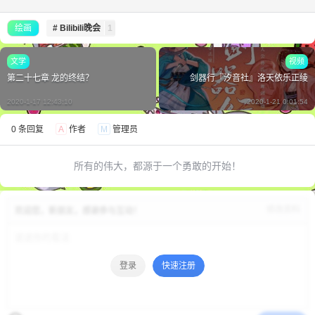
绘画
# Bilibili晚会
1
文学
视频
第二十七章 龙的终结？
剑器行『汐音社』洛天依乐正绫
2020-1-17 12:43:10
2020-1-21 0:01:54
0 条回复
A
作者
M
管理员
所有的伟大，都源于一个勇敢的开始！
修改资料
欢迎您，新朋友，感谢参与互动！
登录
快速注册