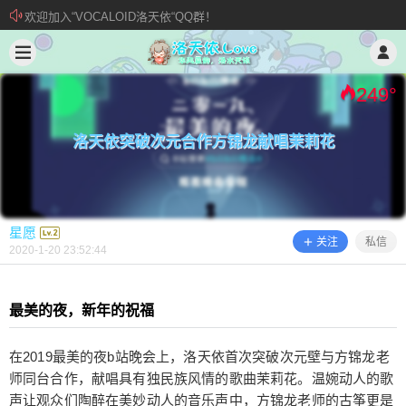
欢迎加入“VOCALOID洛天依“QQ群！
2020/1/20
星愿 @ 洛天依.Love
加入本站管理团队
新 • 文章发布须知
249
°
洛天依突破次元合作方锦龙献唱茉莉花
星愿
关注
私信
2020-1-20 23:52:44
最美的夜，新年的祝福
洛天依突破次元合作方锦龙献唱茉莉花
在2019最美的夜b站晚会上，洛天依首次突破次元壁与方锦龙老
师同台合作，献唱具有独民族风情的歌曲茉莉花。温婉动人的歌
最美的夜，新年的祝福 在2019最美的夜b站晚会
声让观众们陶醉在美妙动人的音乐声中，方锦龙老师的古筝更是