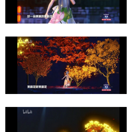
给undefined打赏
付费内容
2
5
10
元
元
元
20
50
自定义
元
元
¥
6位以上
您没有权限发布内容，请购买会员或者提升权
6位以上
限。
忘记密码？
找回
已有帐号？
登录
立刻支付