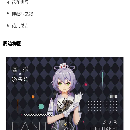
花花世界
神经病之歌
花儿纳吉
周边样图