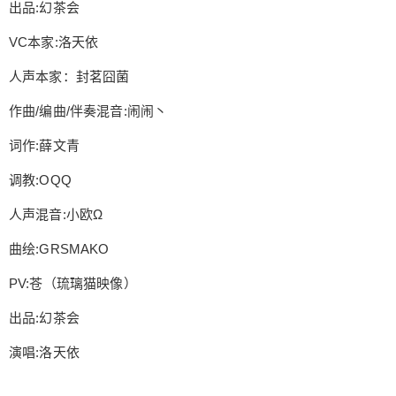
出品:幻茶会
起勇气，彼此说出口，会不会有一个童话般的未
来。 出品:幻茶会 VC本家:洛天依 人声本家：封茗
VC本家:洛天依
囧菌 作曲/编曲/伴奏混音:闹闹丶 词作:薛文青 调教:
OQQ 人声混音:小欧Ω 曲绘:GRSMAKO PV:苍（琉
人声本家：封茗囧菌
璃猫映像） 出品:幻茶会 演唱:洛天依 歌词 当到夜晚
作曲/编曲/伴奏混音:闹闹丶
的时候 却不想安眠 闭上眼期待着明天 交错的遇见
把夜空中的繁星幻化成思念 一闪一闪映着谁人在安
扫描二维码继续阅读
词作:薛文青
眠 风吹过拂过桌面 吹开了书本折页藏着笺 褶皱里
调教:OQQ
面多纠结 诉说多少的粉红色情节 偶然的碰面低头的
逃离 又在转角时刻意一瞥 攥紧的右手心脏跳动 埋
人声混音:小欧Ω
怨自己喊不出口 只是因为喜欢你有关的一切 却因为
曲绘:GRSMAKO
担心和害怕不自觉躲远 憧憬明天的明天我能够长大
再一次遇到你绝不会慌乱 只是因为喜欢你所有的一
PV:苍（琉璃猫映像）
切 你的心情像晴雨表你晴我也晴 幻想未来的未来能
出品:幻茶会
将你触摸 不再像夜晚的星遥远相看 风吹过拂过桌面
吹开了书本折页藏着笺 褶皱里面多纠结 诉说多少的
演唱:洛天依
粉红色情节 偶然的碰面低头的逃离 又在转角时刻意
一瞥 攥紧的右手心脏跳动 只是 埋怨自己喊不出口