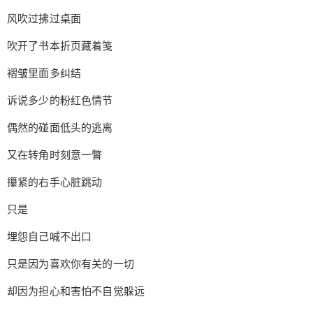
风吹过拂过桌面
吹开了书本折页藏着笺
褶皱里面多纠结
诉说多少的粉红色情节
偶然的碰面低头的逃离
又在转角时刻意一瞥
攥紧的右手心脏跳动
只是
埋怨自己喊不出口
只是因为喜欢你有关的一切
却因为担心和害怕不自觉躲远