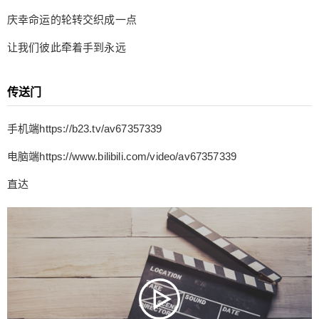
庆幸命运的轮转交织成一点
让我们彼此牵着手到永远
传送门
手机端https://b23.tv/av67357339
电脑端https://www.bilibili.com/video/av67357339
直达
给undefined打赏
付费内容
2
5
10
元
元
元
20
50
自定义
元
元