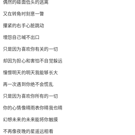
偶然的碰面低头的逃离
的支持是我们前进的动力。
又在转角时刻意一瞥
攥紧的右手心脏跳动
埋怨自己喊不出口
只是因为喜欢你有关的一切
却因为担心和害怕不自觉躲远
憧憬明天的明天我能够长大
再一次遇到你绝不会慌乱
只是因为喜欢你所有的一切
你的心情像晴雨表你晴我也晴
幻想未来的未来能将你触摸
不再像夜晚的星遥远相看