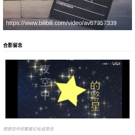
¥
6位以上
您没有权限发布内容，请购买会员或者提升权
6位以上
限。
合影留念
忘记密码？
找回
已有帐号？
登录
立刻支付
立刻支付
把夜空中的繁星幻化成思念