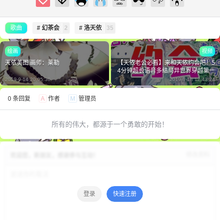
歌曲
# 幻茶会
2
# 洛天依
35
绘画
视频
天依美图 画师：莱勒
【天依老公必看】来和天依约会吧！5
4分钟超长语音多结局异世界穿越第一
人称纪录旅行
2019-9-14 20:05:30
2019-9-18 12:43:24
0 条回复
A
作者
M
管理员
所有的伟大，都源于一个勇敢的开始！
修改资料
欢迎您，新朋友，感谢参与互动！
登录
快速注册