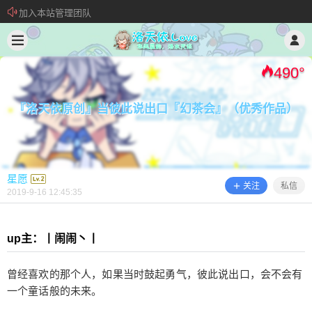
加入本站管理团队
2019/9/16
星愿 @ 洛天依.Love
新 • 文章发布须知
欢迎加入“VOCALOID洛天依“QQ群！
490
°
『洛天依原创』当彼此说出口『幻茶会』（优秀作品）
星愿
关注
私信
2019-9-16 12:45:35
『洛天依原创』当彼此说出口『幻茶
up主：丨闹闹丶丨
会』（优秀作品）
曾经喜欢的那个人，如果当时鼓起勇气，彼此说出口，会不会有
一个童话般的未来。
up主：丨闹闹丶丨 曾经喜欢的那个人，如果当时鼓