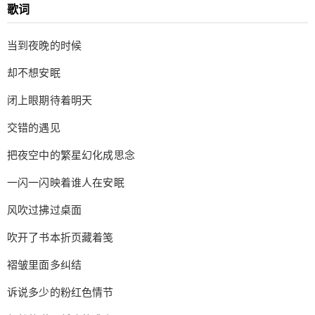
只是因为喜欢你有关的一切 却因为担心和害怕不自
歌词
觉躲远 憧憬明天的明天我能够长大 再一次遇到你绝
不会慌乱 只是因为喜欢你所有的一切 你的心情像晴
当到夜晚的时候
雨表你晴我也晴 幻想未来的未来能将你触摸 不再像
却不想安眠
夜晚的星遥远相看 我亲爱的小傻瓜学会了勇敢 你偷
偷看我的样子特别的可爱 其实我也是因为害羞和腼
闭上眼期待着明天
腆 每一次都忍住想说的告白 也曾经和你一样害怕会
交错的遇见
失败 犹豫不决的日子里焦急又期待 庆幸命运的轮转
交织成一点 让我们彼此牵着手到永远 传送门 手机
把夜空中的繁星幻化成思念
端https://b23.tv/av67357339 电脑端https://www.bili
一闪一闪映着谁人在安眠
bili.com/video/av67357339 直达 合影留念 把夜空中
的繁星幻化成思念 观后感想 一首轻快明朗的活力满
风吹过拂过桌面
满的音乐 回忆了青春时的悸动和懵懂 因为我们的心
吹开了书本折页藏着笺
意彼此都懂 所以不必在意是否脚步不同 你的生命点
亮我夜晚的星辰 我的星辰温柔的告诉你坚强与勇敢
褶皱里面多纠结
我们再一次遇见在心的路口 相约从人海中迈向明天
感谢大家的阅读 欢迎留言、评论、发表意见，会悉
诉说多少的粉红色情节
心接受大家的意见和建议，积极提升文章品质。您