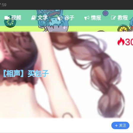
7:59
视频
文学
谷子
情报
教程
3
【相声】买包子
关注