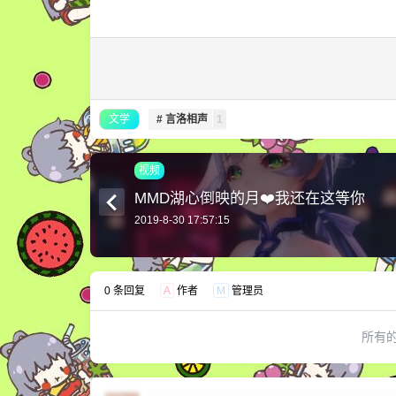
文学
# 言洛相声
1
视频
MMD湖心倒映的月❤️我还在这等你
2019-8-30 17:57:15
0 条回复
A
作者
M
管理员
所有