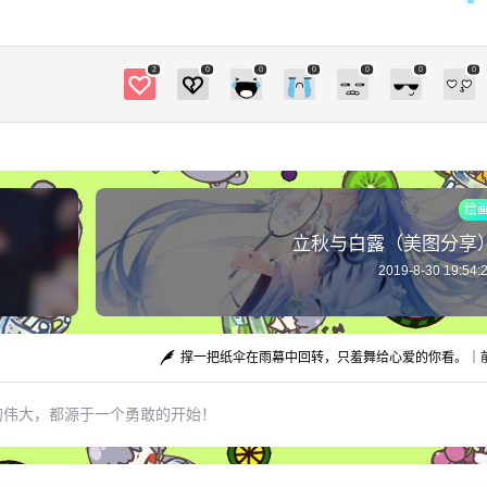
言：龙生九子嘛，龙的儿子还不是龙？ 洛：哟，
您这说的，这蛟龙也是龙，您这蛇生肖，也算是
染了点关系。 言：蛇化蛟，蛟化龙？您是在跟我
2
0
0
0
0
0
0
扯神话呢？ 洛：要是说神话，这饕餮也是四大凶
兽，跟龙可没多大关系。 言：行，（拜手）我服
了，您可以吃早餐了吧？包子馒头您随意。 洛：
还吃什么早餐，这都得吃午餐了。 言和一看时
间，啊呀，几个小时就过去了。这下子，还真得
绘
吃中餐了。
立秋与白露（美图分享
2019-8-30 19:54:
撑一把纸伞在雨幕中回转，只羞舞给心爱的你看。｜
的伟大，都源于一个勇敢的开始！