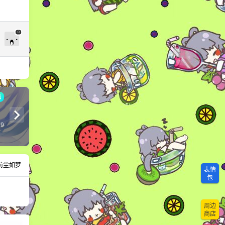
0
画
）
29
前尘如梦
表情
包
周边
商店