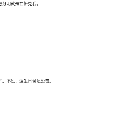
您分明就是在挤兑我。
2019/8/30
龙生依区 @ 洛天依.Love
给undefined打赏
付费内容
2
5
10
元
元
元
20
50
了。不过，这生肖倒是没错。
自定义
元
元
¥
6位以上
您没有权限发布内容，请购买会员或者提升权
限。
【相声】买包子
6位以上