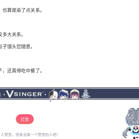
众所周知，言洛是讲相声的。打着今天一早，言
，也算是染了点关系。
和拉着洛天依去买包子。 洛：啥包子？ 言：有啥
忘记密码？
找回
已有帐号？
登录
立刻支付
包子买啥呗。 洛：那要是没包子呢？ 言：没包
子？（奇怪）霍，这要是没包子，您怕不是要饿
没多大关系。
立刻支付
死。 洛：（来了兴趣）这话怎么说？ 言：嗨，这
包子馒头您随意。
东南西北的，谁不知道您吃包子。 洛：只吃包
子？ 言：别的不吃。 洛：那您可就冤枉我啦，我
这人不挑食，啥都吃。 洛：啥都吃？您，什么什
扫描二维码继续阅读
子，还真得吃中餐了。
么生肖？ 洛：（看了看言和，笑了笑）我算是看
出来啦，您分明就是在挤兑我。 言：您这话说
的，我就是问问生肖。 洛：问生肖？行啊，您先
来，我才敢报。 言：这是为什么？ 洛：我这不是
怕您笑话吗。 言：瞧您说的的，我属蛇。 洛：我
属龙。 言：（脸拉下来了）得了，我这下子得让
您笑话了。不过，这生肖倒是没错。 洛：（不
打赏
解）您说的我就有点不明白了。 言：您是饕餮
啊。 洛：饕餮？这有什么怎么扯到了生肖上？
有人赞赏，快来当第一个赞赏的人吧！