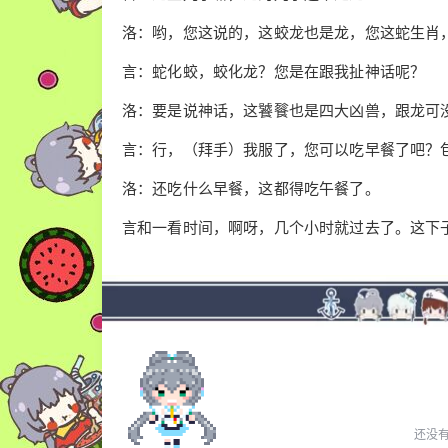
洛：哟，您这说的，这蛟龙也是龙，您这蛇生肖
言：蛇化蛟，蛟化龙？您是在跟我扯神话呢？
洛：要是说神话，这饕餮也是四大凶兽，跟龙可
言：行，（拜手）我服了，您可以吃早餐了吧？
洛：还吃什么早餐，这都得吃午餐了。
言和一看时间，啊呀，几个小时就过去了。这下
还没