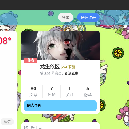
登录
快速注册
08
°
作者
龙生依区
萌新
第 246 号会员，
0 活跃度
80
7
1
5
文章
评论
关注
粉丝
同人作者
私信
嗨! 新朋友