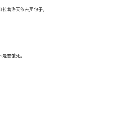
和拉着洛天依去买包子。
不是要饿死。
。