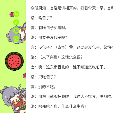
众所周知，言洛是讲相声的。打着今天一早，言
洛：啥包子？
言：有啥包子买啥呗。
洛：那要是没包子呢？
言：没包子？（奇怪）霍，这要是没包子，您怕
洛：（来了兴趣）这话怎么说？
言：嗨，这东南西北的，谁不知道您吃包子。
洛：只吃包子？
言：别的不吃。
洛：那您可就冤枉我啦，我这人不挑食，啥都吃
洛：啥都吃？您，什么什么生肖？