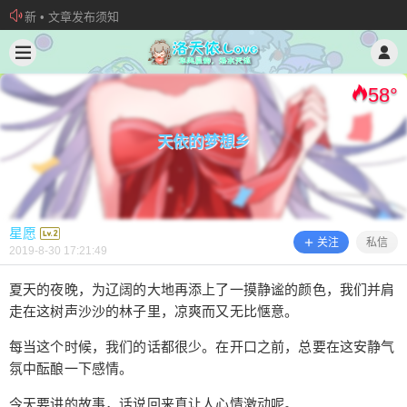
新 • 文章发布须知
2019/8/30
星愿 @ 洛天依.Love
欢迎加入“VOCALOID洛天依“QQ群！
加入本站管理团队
58
°
天依的梦想乡
星愿
关注
私信
2019-8-30 17:21:49
夏天的夜晚，为辽阔的大地再添上了一摸静谧的颜色，我们并肩
走在这树声沙沙的林子里，凉爽而又无比惬意。
天依的梦想乡
每当这个时候，我们的话都很少。在开口之前，总要在这安静气
氛中酝酿一下感情。
夏天的夜晚，为辽阔的大地再添上了一摸静谧的颜
今天要讲的故事，话说回来真让人心情激动呢。