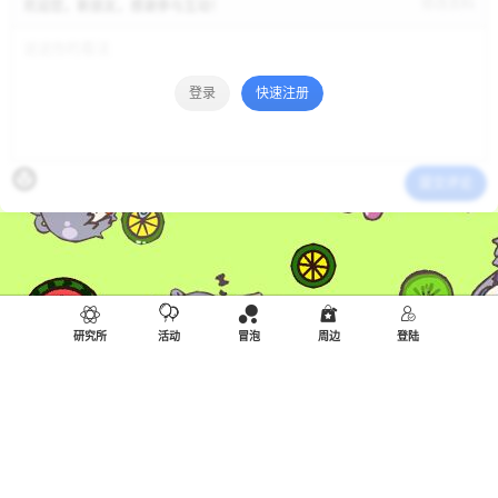
修改资料
欢迎您，新朋友，感谢参与互动！
登录
快速注册
提交评论
研究所
活动
冒泡
周边
登陆
同人编号：R20190805003
沪ICP备20020197号-2