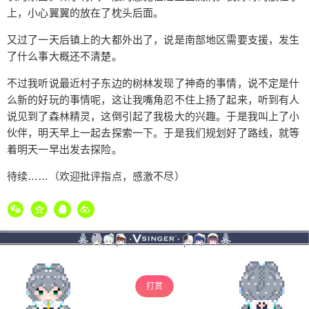
中午之后。 醒来之后摸了摸身上，好像多了什么东
上，小心翼翼的放在了枕头后面。
西，是我不曾见过的长条状的东西。似乎有风一般
又过了一天后镇上的大都外出了，说是南部地区需要支援，发生
的感觉在这里面流淌。我好奇的放在手上，小心翼
忘记密码？
找回
已有帐号？
登录
立刻支付
了什么事大概还不清楚。
翼的放在了枕头后面。 又过了一天后镇上的大都外
出了，说是南部地区需要支援，发生了什么事大概
不过我听说最近村子东边的树林发现了神奇的事情，说不定是什
立刻支付
还不清楚。 不过我听说最近村子东边的树林发现了
么新的好玩的事情呢，这让我嘴角忍不住上扬了起来，听到有人
神奇的事情，说不定是什么新的好玩的事情呢，这
说见到了森林精灵，这倒引起了我极大的兴趣。于是我叫上了小
让我嘴角忍不住上扬了起来，听到有人说见到了森
伙伴，明天早上一起去探索一下。于是我们规划好了路线，就等
林精灵，这倒引起了我极大的兴趣。于是我叫上了
着明天一早出发去探险。
小伙伴，明天早上一起去探索一下。于是我们规划
待续……（欢迎批评指点，感激不尽）
好了路线，就等着明天一早出发去探险。 待续……
（欢迎批评指点，感激不尽）
打赏