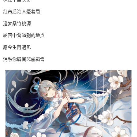
红帘后谁人蹙着眉
遥梦桑竹桃源
轮回中曾道别的地点
愿今生再遇见
消融你眉间悲戚霜雪