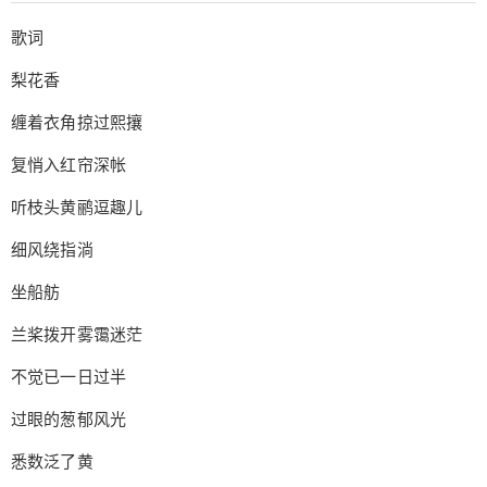
红的长街，想着虽不知何时，抑或能否再与那人相
歌词
见，她仍会珍藏这份千年相会的记忆。而那人如果
仍旧在这浮世中漂泊，有一日也定会忆起一切,撑船
梨花香
来会，以清酒笑颜消融自己眉间的悲戚霜雪。 霜雪
缠着衣角掠过熙攘
千年这首歌，是我听的第一首古风歌曲，也因此而
踏入古风的世界。曲风柔和，带一丝凄凉，感受到
复悄入红帘深帐
了悲喜，也是因此，我知道了洛天依，了解了她，
并且，我深深的爱上了洛天依，成为了锦依卫。 歌
听枝头黄鹂逗趣儿
词 梨花香 缠着衣角掠过熙攘 复悄入红帘深帐 听枝
细风绕指淌
头黄鹂逗趣儿 细风绕指淌 坐船舫 兰桨拨开雾霭迷
茫 不觉已一日过半 过眼的葱郁风光 悉数泛了黄 褪
坐船舫
尽温度的风 无言牵引中 便清晰了在此的眉目 暮色
兰桨拨开雾霭迷茫
的消融 隐约了晦朔葱茏 在这老街回眸 烟云中追溯
我是谁 只消暮雨点滴 便足以粉饰这是非 待这月色
不觉已一日过半
涌起 谁人轻叩这门扉 苔绿青石板街 斑驳了流水般
过眼的葱郁风光
岁月 小酌三盏两杯 理不清缠绕的情结 在你淡漠眉
间 瞥见离人的喜悲霜雪 楼阁现 尘飞雾散荧光翩跹
悉数泛了黄
显露出斑驳石阶 入眼是落英纷然 芳草入深院 凭栏