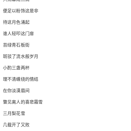
便足以粉饰这是非
您没有权限发布内容，请购买会员或者提升权
6位以上
限。
待这月色涌起
谁人轻叩这门扉
忘记密码？
找回
已有帐号？
登录
苔绿青石板街
立刻支付
斑驳了流水般岁月
立刻支付
小酌三盏两杯
理不清缠绕的情结
在你淡漠眉间
瞥见离人的喜悲霜雪
三月梨花雪
几载开了又败