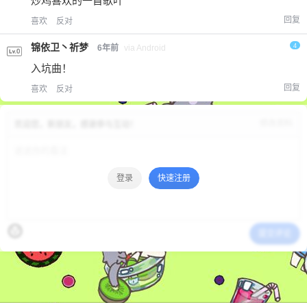
炒鸡喜欢的一首歌吖
回复
喜欢
反对
锦依卫丶祈梦
4
6年前
via Android
入坑曲！
回复
喜欢
反对
修改资料
欢迎您，新朋友，感谢参与互动！
登录
快速注册
提交评论