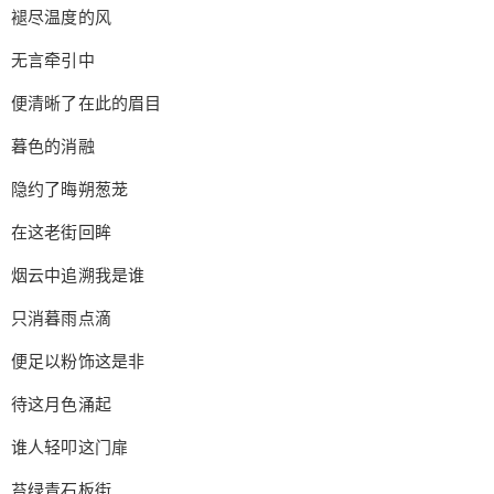
杆 小桌上置琼觞两盏 阖眼听清风疏叶 似曾有欢声
褪尽温度的风
笑言 萦绕这高轩 云动寂静鸣蝉 雨坠激漪涟 皴擦点
无言牵引中
染勾勒这世间 缘起的一眼 定格了三生千年 在这老
街回眸 烟云中追溯我是谁 只消暮雨点滴 便足以粉
便清晰了在此的眉目
饰这是非 待这月色涌起 谁人轻叩这门扉 苔绿青石
暮色的消融
板街 斑驳了流水般岁月 小酌三盏两杯 理不清缠绕
的情结 在你淡漠眉间 瞥见离人的喜悲霜雪 三月梨
隐约了晦朔葱茏
花雪 几载开了又败 笔锋走黑白 丹青中穿插无奈 彼
在这老街回眸
时那弯儿月 何时初现于江畔 而我又在待何人 在这
凉亭 回眸 千年后忆起你是谁 只消月色隐约 便足以
烟云中追溯我是谁
勾勒这是非 待这回忆涌起 恍惚之间已下泪 枫红十
只消暮雨点滴
里长街 红帘后谁人蹙着眉 遥梦桑竹桃源 轮回中曾
道别的地点 愿今生再遇见 消融你眉间悲戚霜雪
便足以粉饰这是非
待这月色涌起
谁人轻叩这门扉
苔绿青石板街