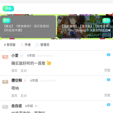
歌曲
歌曲
歌曲
【搬运】《绝体绝命》-洛天依原创
【音乐推荐】【洛天依】《对你青睐 -
【阿良良木健】
Shining-》天依对你告白❤
2019-8-21 0:00:01
2019-8-22 11:27:43
4 条回复
A
作者
M
管理员
小爱
1
M
6年前
via Android
确实敲好听的一首歌
回复
喜欢
反对
樱空释
2
A
6年前
via Android
嗯呐
回复
喜欢
反对
3
依存症
6年前
1