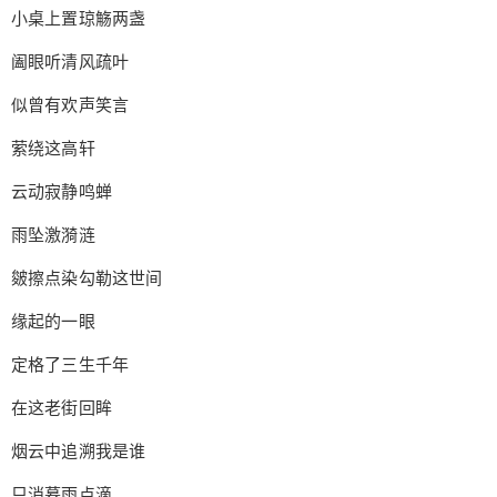
小桌上置琼觞两盏
阖眼听清风疏叶
似曾有欢声笑言
萦绕这高轩
云动寂静鸣蝉
雨坠激漪涟
皴擦点染勾勒这世间
给undefined打赏
缘起的一眼
付费内容
2
5
10
元
元
元
定格了三生千年
20
50
在这老街回眸
自定义
元
元
烟云中追溯我是谁
¥
6位以上
只消暮雨点滴