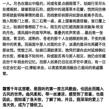
个姑娘走上街头游玩赏景，闻黄鹂鸣叫，感细风流
一人。月色在烟云中隐约，间或有星点细雨落下，姑娘行至尽头
淌。而后她踏上一叶扁舟，独自顺水前行，船行渐
处楼阁前，望着斑驳石阶，庭院中的疏落草木花瓣，恍然间仿佛
远，周围嘈杂声褪去，两岸植被由出芽转为葱茏，
即将就能明晰事情的眉目，而线索却刹那间如游丝般离手而去。
少顷竟如秋至泛了黄。风的温度变得有些冰冷，淡
她入院推门上楼，见二石凳一桌，桌上摆着两盏琼觞，皆已覆上
尘土，姑娘好像想起了什么，陌生的记忆细流般淌进脑海:皎洁
淡雾霭中，分辨不出现在几时，天边橘红慢慢褪
的月色，清风疏叶的寇窄声响，重叠的欢声笑语….最后是一张
色，仿佛已入夜。忽而柳暗花明，见老街楼阁，姑
面庞，青涩的、成熟的、苍老的那个人在她眼前轮换，不变的是
娘_上岸，沿街而行，却发现空无-一人。月色在烟
扫描二维码继续阅读
眼中的笑意。而画面中那人对面的女子，淡漠的眉间也再藏不住
云中隐约，间或有星点细雨落下，姑娘行至尽头处
那丝悦。恍惚之间，姑娘已满脸清泪，她凭栏望向此时延绵枫红
楼阁前，望着斑驳石阶，庭院中的疏落草木花瓣，
的长街，想着虽不知何时，抑或能否再与那人相见，她仍会珍藏
恍然间仿佛即将就能明晰事情的眉目，而线索却刹
这份千年相会的记忆。而那人如果仍旧在这浮世中漂泊，有一日
那间如游丝般离手而去。她入院推门上楼，见二石
也定会忆起一切,撑船来会，以清酒笑颜消融自己眉间的悲戚霜
凳一桌，桌上摆着两盏琼觞，皆已覆上尘土，姑娘
雪。
好像想起了什么，陌生的记忆细流般淌进脑海:皎洁
的月色，清风疏叶的寇窄声响，重叠的欢声笑语….
最后是一张面庞，青涩的、成熟的、苍老的那个人
霜雪千年这首歌，是我听的第一首古风歌曲，也因此而踏入
在她眼前轮换，不变的是眼中的笑意。而画面中那
古风的世界。曲风柔和，带一丝凄凉，感受到了悲喜，也是
因此，我知道了洛天依，了解了她，并且，我深深的爱上了
人对面的女子，淡漠的眉间也再藏不住那丝悦。恍
洛天依，成为了锦依卫
。
惚之间，姑娘已满脸清泪，她凭栏望向此时延绵枫