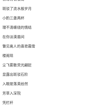
斑驳了流水般岁月
小酌三盏两杯
理不清缠绕的情结
在你淡漠眉间
瞥见离人的喜悲霜雪
楼阁现
尘飞雾散荧光翩跹
显露出斑驳石阶
入眼是落英纷然
芳草入深院
凭栏杆