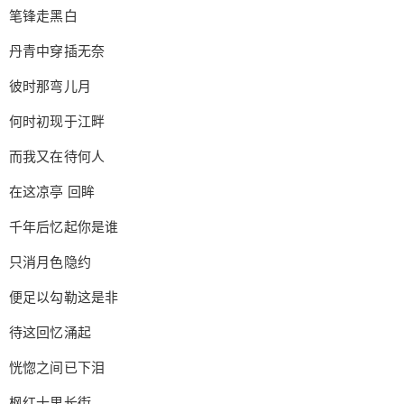
笔锋走黑白
丹青中穿插无奈
彼时那弯儿月
何时初现于江畔
而我又在待何人
在这凉亭 回眸
千年后忆起你是谁
只消月色隐约
便足以勾勒这是非
待这回忆涌起
恍惚之间已下泪
枫红十里长街