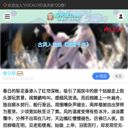
欢迎加入“VOCALOID洛天依“QQ群！
2019/8/21
樱空释 @ 洛天依.Love
加入本站管理团队
新 • 文章发布须知
1257
°
古风入坑曲《霜雪千年》
樱空释
关注
私信
2019-8-21 23:02:47
春日的梨花香渗入了红帘深帐，吸引了闺房中的那个姑娘走上街
头游玩赏景，闻黄鹂鸣叫，感细风流淌。而后她踏上一叶扁舟，
古风入坑曲《霜雪千年》
独自顺水前行，船行渐远，周围嘈杂声褪去，两岸植被由出芽转
为葱茏，少顷竟如秋至泛了黄。风的温度变得有些冰冷，淡淡雾
霭中，分辨不出现在几时，天边橘红慢慢褪色，仿佛已入夜。忽
春日的梨花香渗入了红帘深帐，吸引了闺房中的那
而柳暗花明，见老街楼阁，姑娘_上岸，沿街而行，却发现空无-