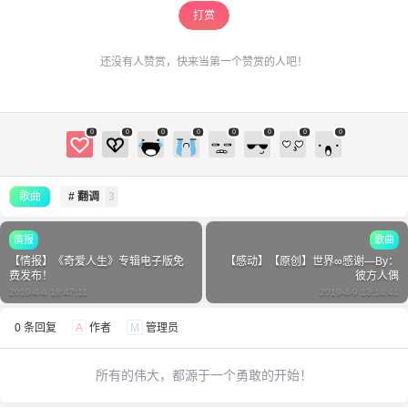
打赏
还没有人赞赏，快来当第一个赞赏的人吧！
0
0
0
0
0
0
0
0
歌曲
# 翻调
3
情报
歌曲
【情报】《奇爱人生》专辑电子版免
【感动】【原创】世界∞感谢—By：
费发布！
彼方人偶
2019-4-4 18:47:11
2019-4-9 13:14:41
0 条回复
A
作者
M
管理员
所有的伟大，都源于一个勇敢的开始！