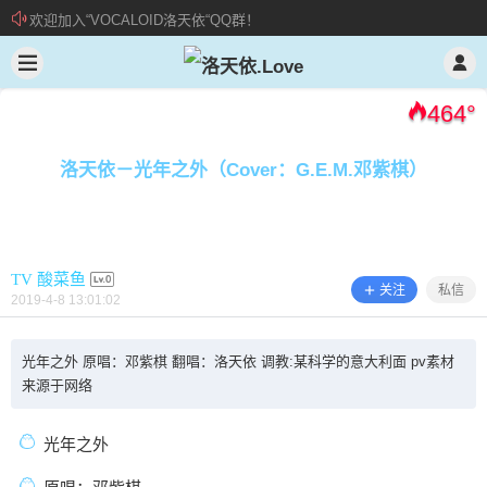
欢迎加入“VOCALOID洛天依“QQ群！
2019/4/08
TV 酸菜鱼 @ 洛天依.Love
加入本站管理团队
新 • 文章发布须知
464
°
洛天依－光年之外（Cover：G.E.M.邓紫棋）
TV 酸菜鱼
关注
私信
2019-4-8 13:01:02
洛天依－光年之外（Cover：G.E.M.邓
光年之外 原唱：邓紫棋 翻唱：洛天依 调教:某科学的意大利面 pv素材
来源于网络
紫棋）
光年之外
光年之外 原唱：邓紫棋 翻唱：洛天依 调教:某科学