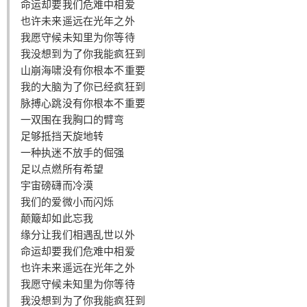
命运却要我们危难中相爱
也许未来遥远在光年之外
我愿守候未知里为你等待
我没想到为了你我能疯狂到
山崩海啸没有你根本不重要
我的大脑为了你已经疯狂到
脉搏心跳没有你根本不重要
一双围在我胸口的臂弯
给undefined打赏
足够抵挡天旋地转
一种执迷不放手的倔强
付费内容
2
5
10
元
元
元
足以点燃所有希望
宇宙磅礴而冷漠
20
50
自定义
元
元
我们的爱微小而闪烁
颠簸却如此忘我
缘分让我们相遇乱世以外
¥
6位以上
命运却要我们危难中相爱
也许未来遥远在光年之外
6位以上
您没有权限发布内容，请购买会员或者提升权
我愿守候未知里为你等待
限。
我没想到为了你我能疯狂到