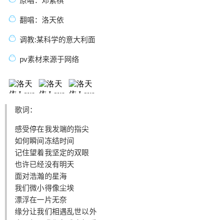
原唱：邓紫棋
的意大利面 pv素材来源于网络
翻唱：洛天依
调教:某科学的意大利面
pv素材来源于网络
扫描二维码继续阅读
歌词：
感受停在我发端的指尖
如何瞬间冻结时间
记住望着我坚定的双眼
也许已经没有明天
面对浩瀚的星海
我们微小得像尘埃
漂浮在一片无奈
缘分让我们相遇乱世以外