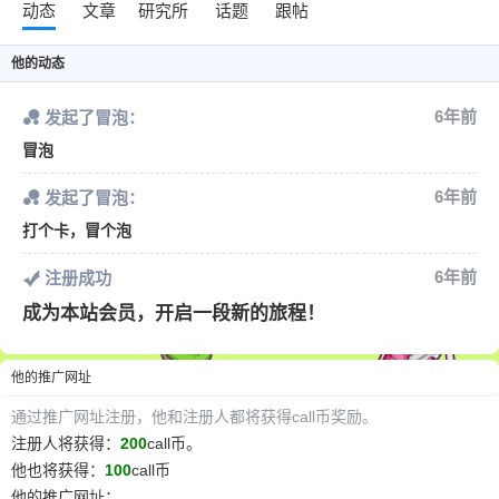
动态
文章
研究所
话题
跟帖
他
的动态
6年前
发起了冒泡：
冒泡
6年前
发起了冒泡：
6位以上
打个卡，冒个泡
6年前
注册成功
您没有权限发布内容，请购买会员或者提升权
6位以上
限。
成为本站会员，开启一段新的旅程！
他
的推广网址
忘记密码？
找回
已有帐号？
登录
通过推广网址注册，
他
和注册人都将获得call币奖励。
注册人将获得：
200
call币。
他
也将获得：
100
call币
他
的推广网址：