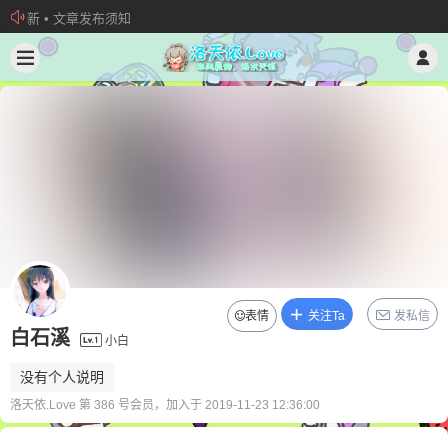
新 • 文章发布须知
欢迎加入“VOCALOID洛天依“QQ群！
加入本站管理团队
表情
关注Ta
发私信
白石溪
小白
没有个人说明
洛天依.Love 第 386 号会员，加入于 2019-11-23 12:36:00