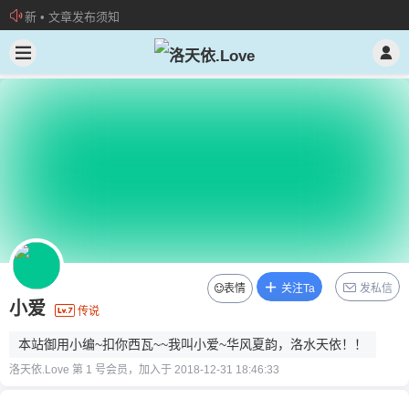
欢迎加入“VOCALOID洛天依“QQ群！
加入本站管理团队
新 • 文章发布须知
表情
关注Ta
发私信
小爱
传说
本站御用小编~扣你西瓦~~我叫小爱~华风夏韵，洛水天依！！
洛天依.Love 第 1 号会员，加入于 2018-12-31 18:46:33