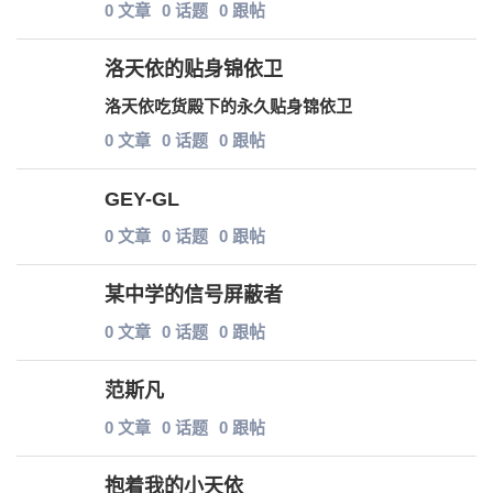
0 文章
0 话题
0 跟帖
洛天依的贴身锦依卫
洛天依吃货殿下的永久贴身锦依卫
0 文章
0 话题
0 跟帖
6位以上
GEY-GL
6位以上
您没有权限发布内容，请购买会员或者提升权
限。
0 文章
0 话题
0 跟帖
某中学的信号屏蔽者
忘记密码？
找回
已有帐号？
登录
0 文章
0 话题
0 跟帖
范斯凡
0 文章
0 话题
0 跟帖
抱着我的小天依