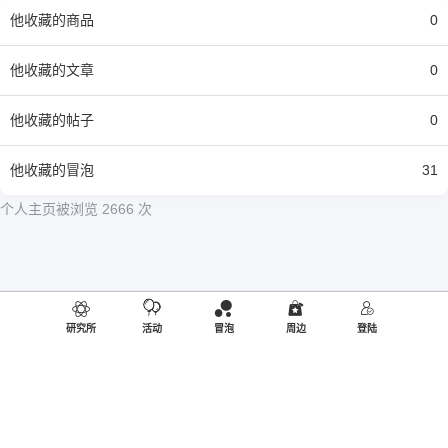
他
收藏的商品
0
他
收藏的文章
0
他
收藏的帖子
0
他
收藏的冒泡
31
个人主页被浏览 2666 次
研究所
活动
冒泡
周边
登陆
同人编号：R20190805003