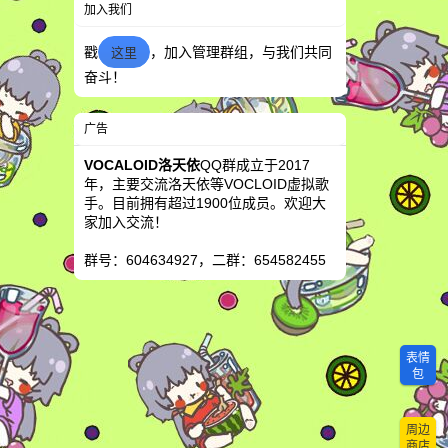
加入我们
戳
，加入管理群组，与我们共同
这里
奋斗！
广告
VOCALOID洛天依
QQ群成立于2017
年，主要交流洛天依等VOCLOID虚拟歌
手。目前拥有超过1900位成员。欢迎大
家加入交流！
群号：604634927，二群：654582455
表情
包
周边
商店