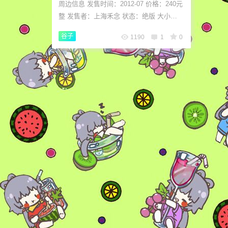
周边信息 发售时间：2012-07 价格：240元
整 发售者：上海禾念 状态：绝版 大小：1
0cm 材质：PVC 周边图片
谷子
1190
1
0