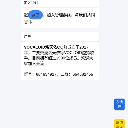
加入我们
戳
，加入管理群组，与我们共同
这里
奋斗！
广告
VOCALOID洛天依
QQ群成立于2017
年，主要交流洛天依等VOCLOID虚拟歌
手。目前拥有超过1900位成员。欢迎大
家加入交流！
群号：604634927，二群：654582455
表情
包
周边
商店