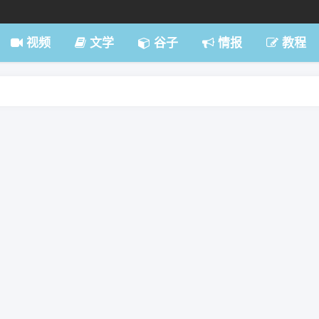
7:59
视频
文学
谷子
情报
教程