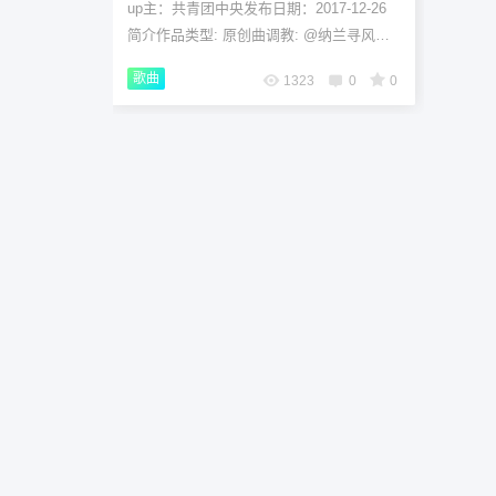
up主：共青团中央发布日期：2017-12-26
简介作品类型: 原创曲调教: @纳兰寻风在
不断地啧 作词: @闫光宇作曲: 乌龟Sui @
歌曲
1323
0
0
乌龟Sui找到女朋友...