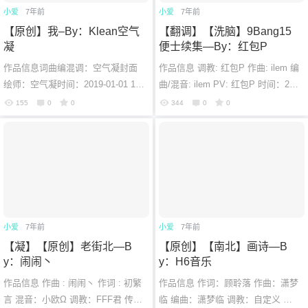
6位以上
小爱
7年前
小爱
7年前
【原创】我–By：Klean空气
【翻调】【洗脑】9Bang15
6位以上
凝
便士续集—By：红包P
您没有权限发布内容，请购买会员或者提升权
限。
作品信息词曲编混调：空气凝封面
作品信息 调教: 红包P 作曲: ilem 编
绘师：空气凝时间：2019-01-01 19:
曲/混音: ilem PV: 红包P 时间：201
16:42传送门B站：戳我跳转云村：
8-01-31 17:08:23 传送门 B站：http
155
0
0
344
0
0
戳我跳转歌词施工我 是谁 谁能告诉
s://www.bilibili.com/video/...
忘记密码？
找回
已有帐号？
登录
我 ...
小爱
7年前
小爱
7年前
【凝】【原创】老街北—B
【原创】【南北】画诗—B
y：闹闹丶
y：H6音乐
作品信息 作曲 : 闹闹丶 作词 : 初繁
作品信息 作词：顾聆落 作曲：潇梦
言 混音：小欧Ω 调教：FFF君 传送
临 编曲：潇梦临 调教：自定义 监