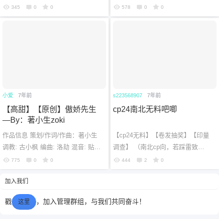
门 云村：戳我跳转 歌词施工（Fro
制：千月兔 画师：禁忌桑 P V：默
345
0
0
578
0
0
m 云村） 若能再相见 那条长街
然度 时间：2018-03-09 15:12:49
将...
传...
小爱
7年前
s223568907
7年前
【高甜】【原创】傲娇先生
cp24南北无料吧唧
—By：著小生zoki
作品信息 策划/作词/作曲：著小生
【cp24无料】【卷发抽奖】【印量
调教: 古小枫 编曲: 洛劫 混音: 贴心
调查】 （南北cp向，若踩雷致
的棉花p 曲绘: En PV: 浮 字设：阿
歉。）约了一对南北无料吧唧在cp2
775
0
0
444
2
0
拾 海报：萌虎 出品：半木生工...
4上发！非常喜欢世末系列所以约了
加入我们
世末歌者...
戳
，加入管理群组，与我们共同奋斗！
这里