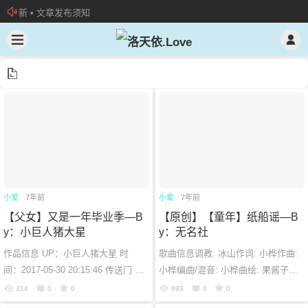
新 • 文章发布须知
欢迎加入“VOCALOID洛天依“QQ群！
加入本站管理团队
小爱
7年前
小爱
7年前
【父女】又是一年毕业季—B
【原创】【童年】纸船谣—B
y：小巨人猪大星
y：无名社
作品信息 UP：小巨人猪大星 时
歌曲信息调教: 冰山作词: 小桦作曲:
间：2017-05-30 20:15:46 传送门 B
小桦编曲/混音: 小桦曲绘: 果酱子P
站：https://www.bilibili.com/video/a
V: 未来动漫兴趣团队时间：2018-04
314
0
0
693
0
0
v10950068 歌词施工 六月它即将
-05 19:30:47传送门纸船谣轻声...