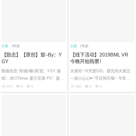
来...
小爱
7年前
小爱
7年前
【励志】【原创】窗–By：Y
【线下活动】2019BML VR
GY
今晚开始购票！
歌曲信息 词/曲/编/调/混：YGY 曲
大家好~今天是520，首先向大家比
绘：洲川Terras 墨兰花语 PV：墨兰
一波小心心♥~节日快乐喵~ 今年的
花语 时间：2013-12-17 00:14:50 传
暑假是没有专门的VSinger Live的，
471
0
0
190
0
0
送门 B站：跳转链接 下载：已挂
只有一场BML是全体VSinger都会参
5...
加并...