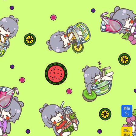
表情
包
周边
商店