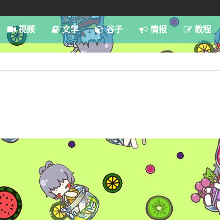
7:59
视频
文学
谷子
情报
教程