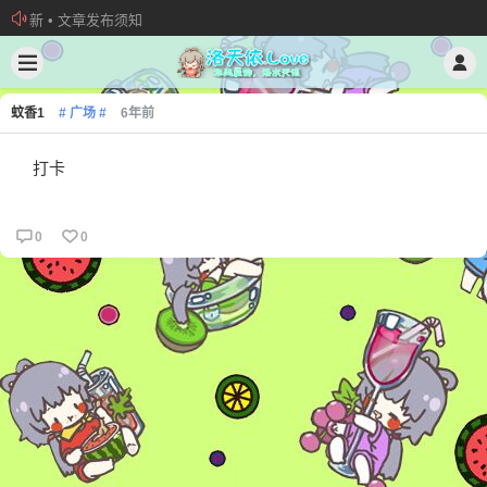
新 • 文章发布须知
欢迎加入“VOCALOID洛天依“QQ群！
加入本站管理团队
蚊香1
# 广场 #
6年前
打卡
0
0